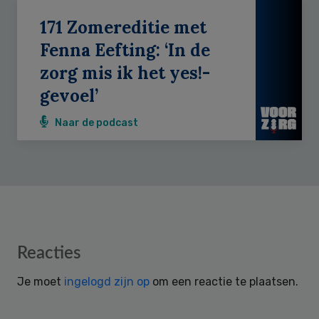
171 Zomereditie met
Fenna Eefting: ‘In de
zorg mis ik het yes!-
gevoel’
Naar de podcast
Reader
Reacties
Interactions
Je moet
ingelogd zijn op
om een reactie te plaatsen.