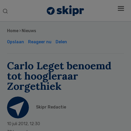
Search
this
Secondary
website
Sidebar
Home
›
Nieuws
Opslaan
Reageer nu
Delen
Carlo Leget benoemd
tot hoogleraar
Zorgethiek
Skipr Redactie
10 juli 2012
,
12:30