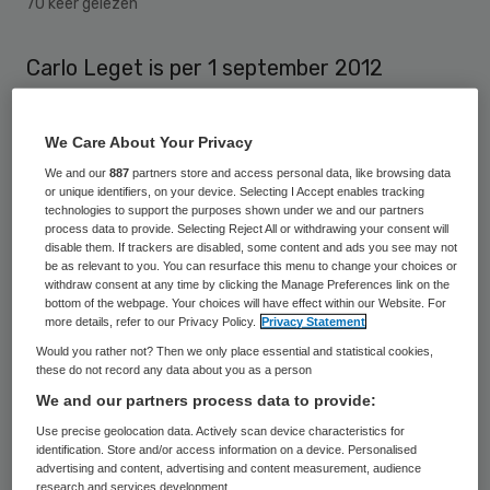
70 keer gelezen
Carlo Leget is per 1 september 2012
benoemd tot hoogleraar Zorgethiek en
geestelijke begeleidingswetenschappen aan
We Care About Your Privacy
de Universiteit voor Humanistiek (UvH) in
We and our
887
partners store and access personal data, like browsing data
or unique identifiers, on your device. Selecting I Accept enables tracking
Utrecht. Daarnaast wordt hij bijzonder
technologies to support the purposes shown under we and our partners
hoogleraar op het gebied van ethische en
process data to provide. Selecting Reject All or withdrawing your consent will
disable them. If trackers are disabled, some content and ads you see may not
spirituele vragen in relatie tot de palliatieve
be as relevant to you. You can resurface this menu to change your choices or
withdraw consent at any time by clicking the Manage Preferences link on the
zorg in hospices.
bottom of the webpage. Your choices will have effect within our Website. For
more details, refer to our Privacy Policy.
Privacy Statement
Leget promoveerde in 1997 aan de
Would you rather not? Then we only place essential and statistical cookies,
these do not record any data about you as a person
Katholieke Theologische Universiteit in
We and our partners process data to provide:
Utrecht, en werkte daarna als universitair
Use precise geolocation data. Actively scan device characteristics for
docent medische ethiek aan het
identification. Store and/or access information on a device. Personalised
advertising and content, advertising and content measurement, audience
Universitair Medisch Centrum St Radboud
research and services development.