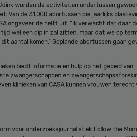
Udink worden de activiteiten ondertussen gewoo
t. Van de 31.000 abortussen die jaarlijks plaatsv
A ongeveer de helft uit. “Ik verwacht dat daar d
ijd wel een dip in zal zitten, maar dat we op term
 dit aantal komen.” Geplande abortussen gaan g
ieken biedt informatie en hulp op het gebied van
te zwangerschappen en zwangerschapsafbreking.
even klinieken van CASA kunnen vrouwen terecht 
form voor onderzoeksjournalistiek Follow the Mon