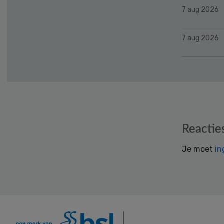
7 aug 2026
7 aug 2026
Reader
Reactie
Interactions
Je moet
in