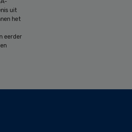
SA-
nis uit
nnen het
en eerder
den