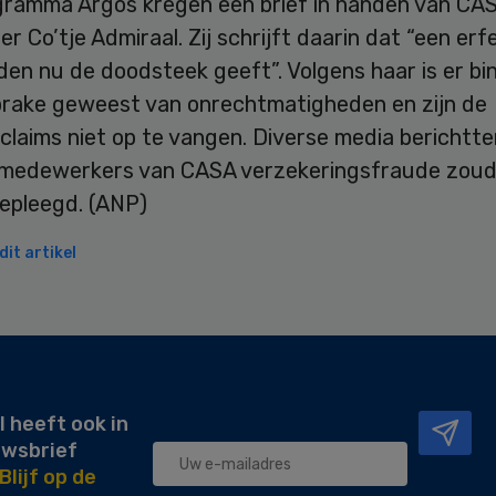
gramma Argos kregen een brief in handen van CA
r Co’tje Admiraal. Zij schrijft daarin dat “een erfe
den nu de doodsteek geeft”. Volgens haar is er bi
sprake geweest van onrechtmatigheden en zijn de
claims niet op te vangen. Diverse media berichtt
medewerkers van CASA verzekeringsfraude zou
epleegd. (ANP)
it artikel
l heeft ook in
uwsbrief
Blijf op de