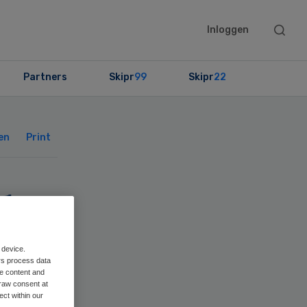
Searc
Inloggen
this
websit
Partners
Skipr
99
Skipr
22
Primary
Sidebar
en
Print
ek
 device.
rs process data
me content and
raw consent at
ect within our