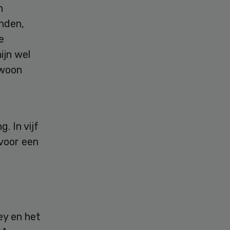
n
inden,
e
ijn wel
ewoon
 In vijf
voor een
ey en het