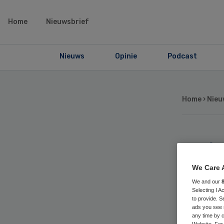
Home
Nieuwsbrief
Nieuws
Opinie
Podcast
Home
›
Nieu
CA
fai
We Care 
We and our
Selecting I 
to provide. S
ads you see 
any time by c
Website. For 