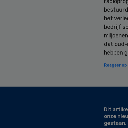
radiopro
bestuurde
het verle
bedrijf 
miljoenen
dat oud-
hebben g
Reageer op d
Secondary
Sidebar
Dit artike
onze nie
gestaan.