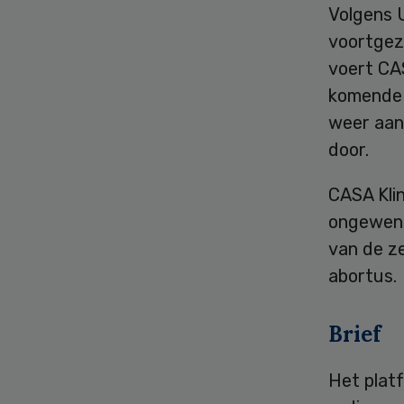
Volgens 
voortgeze
voert CAS
komende t
weer aan
door.
CASA Klin
ongewens
van de z
abortus.
Brief
Het plat