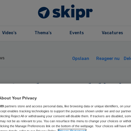
Video’s
Thema’s
Events
Vacatures
ws
Opslaan
Reageer nu
Del
SA-abortusklini
lliet verklaard
About Your Privacy
889
partners store and access personal data, like browsing data or unique identifiers, on your
Accept enables tracking technologies to support the purposes shown under we and our partne
electing Reject All or withdrawing your consent will disable them. If trackers are disabled, so
may not be as relevant to you. You can resurface this menu to change your choices or withd
licking the Manage Preferences link on the bottom of the webpage. Your choices will have eff
more details, refer to our Privacy Policy.
Privacy Statement