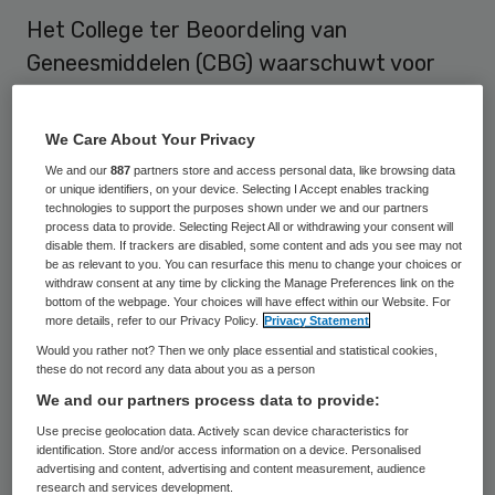
Het College ter Beoordeling van
Geneesmiddelen (CBG) waarschuwt voor
het gevaar van gebroken of gebarsten
flacons met het kankergeneesmiddel
We Care About Your Privacy
Velcade. Het CBG reageert daarmee op
We and our
887
partners store and access personal data, like browsing data
or unique identifiers, on your device. Selecting I Accept enables tracking
recente meldingen in Duitsland en in de
technologies to support the purposes shown under we and our partners
Verenigde Staten.
process data to provide. Selecting Reject All or withdrawing your consent will
disable them. If trackers are disabled, some content and ads you see may not
be as relevant to you. You can resurface this menu to change your choices or
Bij verdere inspectie tijdens het
withdraw consent at any time by clicking the Manage Preferences link on the
bottom of the webpage. Your choices will have effect within our Website. For
verpakkingsproces, voordat de producten
more details, refer to our Privacy Policy.
Privacy Statement
op de markt komen, zijn nog vier gebroken
Would you rather not? Then we only place essential and statistical cookies,
these do not record any data about you as a person
of gebarsten flacons aangetroffen. Het
We and our partners process data to provide:
CBG constateert op basis hiervan dat er
Use precise geolocation data. Actively scan device characteristics for
een risico bestaat dat patiënten of
identification. Store and/or access information on a device. Personalised
advertising and content, advertising and content measurement, audience
zorgverleners te maken krijgen met
research and services development.