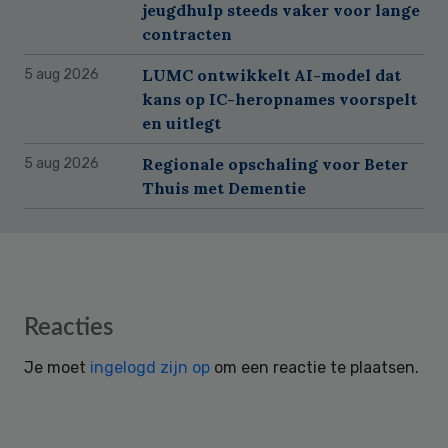
jeugdhulp steeds vaker voor lange
contracten
LUMC ontwikkelt AI-model dat
5 aug 2026
kans op IC-heropnames voorspelt
en uitlegt
Regionale opschaling voor Beter
5 aug 2026
Thuis met Dementie
Reader
Reacties
Interactions
Je moet
ingelogd zijn op
om een reactie te plaatsen.