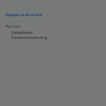
Reageer op dit artikel
Meer over:
Calamiteiten
Farmaceutische zorg
Primary
Sidebar