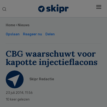
Search
this
Secondary
website
Sidebar
Home
›
Nieuws
Opslaan
Reageer nu
Delen
CBG waarschuwt voor
kapotte injectieflacons
Skipr Redactie
23 juli 2014
,
11:56
10 keer gelezen