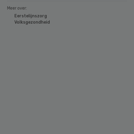
Meer over:
Eerstelijnszorg
Volksgezondheid
Primary
Sidebar