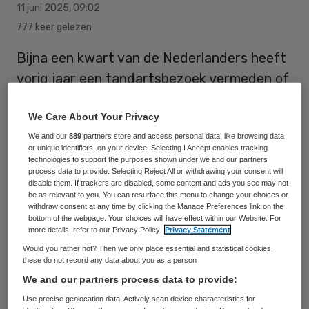
11 juni 2025
,
09:02
777 keer gelezen
Bijna een kwart van de Nederlanders heeft
vorig jaar een tandartsbezoek vermeden of
uitgesteld omdat het te duur is. Het gaat
We Care About Your Privacy
om 22,9 procent van de 18-plussers, meldt
We and our
889
partners store and access personal data, like browsing data
het Centraal Bureau voor de Statistiek
or unique identifiers, on your device. Selecting I Accept enables tracking
(CBS) in een onderzoek naar
technologies to support the purposes shown under we and our partners
process data to provide. Selecting Reject All or withdrawing your consent will
kansenongelijkheid dat in 2024 is
disable them. If trackers are disabled, some content and ads you see may not
be as relevant to you. You can resurface this menu to change your choices or
uitgevoerd.
withdraw consent at any time by clicking the Manage Preferences link on the
bottom of the webpage. Your choices will have effect within our Website. For
more details, refer to our Privacy Policy.
Privacy Statement
Mensen met het minste inkomen en
Would you rather not? Then we only place essential and statistical cookies,
these do not record any data about you as a person
vermogen zeggen het vaakst dat ze
We and our partners process data to provide:
de tandarts uit de weg zijn gegaan in de
Use precise geolocation data. Actively scan device characteristics for