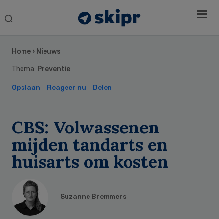
Search
this
Secondary
website
Sidebar
Home
›
Nieuws
Thema:
Preventie
Opslaan
Reageer nu
Delen
CBS: Volwassenen
mijden tandarts en
huisarts om kosten
Suzanne Bremmers