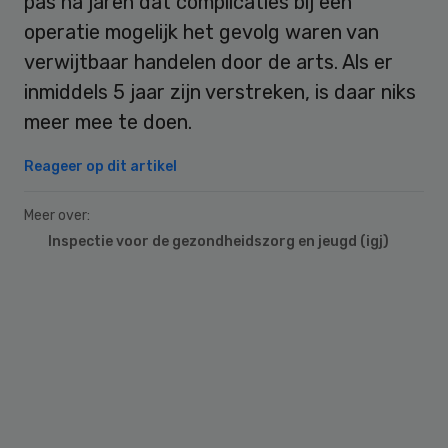
pas na jaren dat complicaties bij een
operatie mogelijk het gevolg waren van
verwijtbaar handelen door de arts. Als er
inmiddels 5 jaar zijn verstreken, is daar niks
meer mee te doen.
Reageer op dit artikel
Meer over:
Inspectie voor de gezondheidszorg en jeugd (igj)
Primary
Sidebar