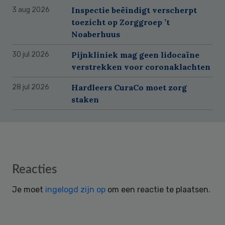
Inspectie beëindigt verscherpt
3 aug 2026
toezicht op Zorggroep ’t
Noaberhuus
Pijnkliniek mag geen lidocaïne
30 jul 2026
verstrekken voor coronaklachten
Hardleers CuraCo moet zorg
28 jul 2026
staken
Reader
Reacties
Interactions
Je moet
ingelogd zijn op
om een reactie te plaatsen.