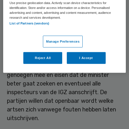
Use precise geolocation data. Actively scan device characteristics for
welke artsen een deal werd gesloten om te
identification. Store and/or access information on a device. Personalised
advertising and content, advertising and content measurement, audience
stoppen met werken. In ruil daarvoor
research and services development.
werden die artsen dan niet voor de
List of Partners (vendors)
tuchtrechter gebracht.
Manage Preferences
Beter zoeken
Reject All
I Accept
Maar CDA en PvdA nemen daar geen
genoegen mee en eisen dat de minister
beter gaat zoeken en eventueel alle
inspecteurs van de IGZ aanschrijft. De
partijen willen dat openbaar wordt welke
artsen zich vanwege fouten hebben laten
uitschrijven.