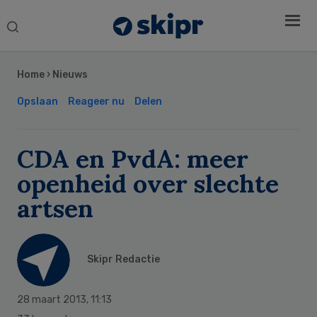
Search
this
Secondary
website
Sidebar
Home
›
Nieuws
Opslaan
Reageer nu
Delen
CDA en PvdA: meer
openheid over slechte
artsen
Skipr Redactie
28 maart 2013
,
11:13