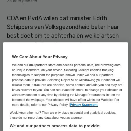
33 keer gelezen
CDA en PvdA willen dat minister Edith
Schippers van Volksgezondheid beter haar
best doet om te achterhalen welke artsen
vanwege disfunctioneren zijn
uitgeschreven uit het artsenregister. Ze
We Care About Your Privacy
zullen daar donderdagavond voor pleiten in
We and our
889
partners store and access personal data, like browsing data
een Kamerdebat over neuroloog Jansen
or unique identifiers, on your device. Selecting I Accept enables tracking
technologies to support the purposes shown under we and our partners
Steur, die in Duitsland weer ging werken
process data to provide. Selecting Reject All or withdrawing your consent will
disable them. If trackers are disabled, some content and ads you see may not
nadat hij in Nederland was uitgeschreven
be as relevant to you. You can resurface this menu to change your choices or
withdraw consent at any time by clicking the Manage Preferences link on the
uit het register.
bottom of the webpage. Your choices will have effect within our Website. For
more details, refer to our Privacy Policy.
Privacy Statement
Schippers heeft eerder laten weten dat de
Would you rather not? Then we only place essential and statistical cookies,
these do not record any data about you as a person
Inspectie voor de Gezondheidszorg (IGZ) in
We and our partners process data to provide:
het verleden niet structureel bijhield met