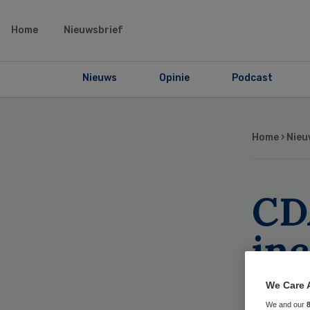
Home
Nieuwsbrief
Nieuws
Opinie
Podcast
Home
›
Nieu
CDA
inc
IG
We Care 
We and our