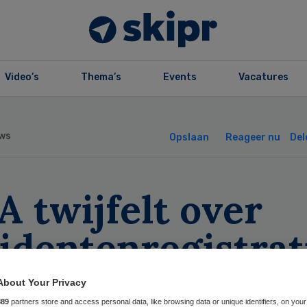
Video’s
Thema’s
Events
Vacatures
ws
Opslaan
Reageer nu
Del
 twijfelt over
identenregistrat
Z
About Your Privacy
889
partners store and access personal data, like browsing data or unique identifiers, on your