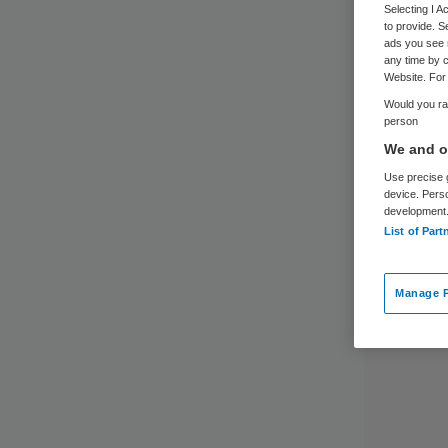
Selecting I 
to provide. S
ads you see 
any time by c
Website. For 
Would you rat
person
We and ou
Use precise g
device. Pers
development
List of Part
Manage P