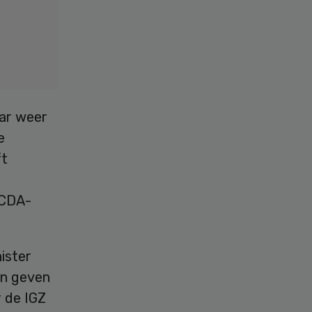
aar weer
e
ft
 CDA-
ister
an geven
 de IGZ