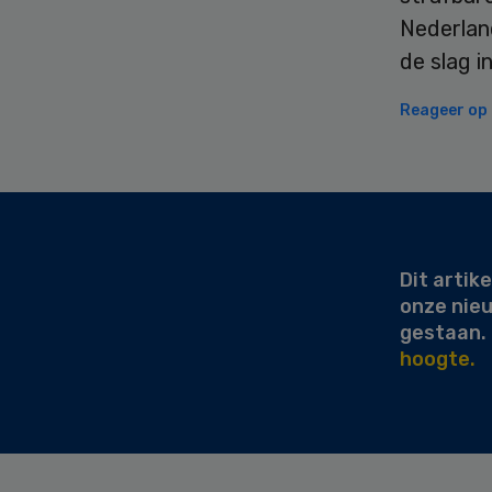
Nederlan
de slag i
Reageer op d
Secondary
Sidebar
Dit artike
onze nie
gestaan.
hoogte.