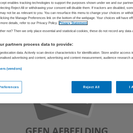
Accept enables tracking technologies to support the purposes shown under we and our partne
electing Reject All or withdrawing your consent will disable them. If trackers are disabled, so
may not be as relevant to you. You can resurface this menu to change your choices or withd
licking the Manage Preferences link on the bottom of the webpage. Your choices will have eff
Skipr Redactie
29 januari 2013
,
14:31
58 keer gelezen
more details, refer to our Privacy Policy.
Privacy Statement
her not? Then we only place essential and statistical cookies, these do not record any data
r partners process data to provide:
eolocation data. Actively scan device characteristics for identification. Store and/or access 
onalised advertising and content, advertising and content measurement, audience research 
.
ners (vendors)
references
Reject All
I 