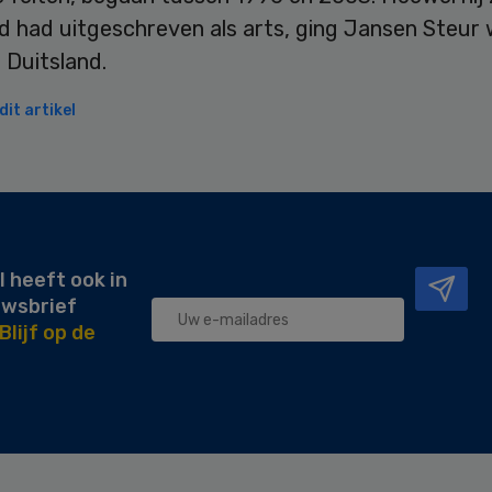
d had uitgeschreven als arts, ging Jansen Steur
n Duitsland.
it artikel
l heeft ook in
uwsbrief
Blijf op de