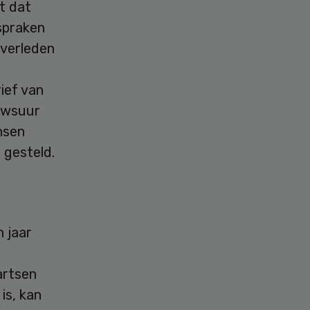
t dat
fspraken
 verleden
rief van
euwsuur
nsen
 gesteld.
 jaar
artsen
is, kan