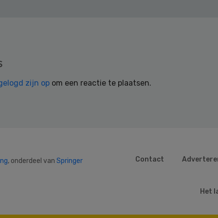
s
gelogd zijn op
om een reactie te plaatsen.
Contact
Advertere
ing
, onderdeel van
Springer
Het l