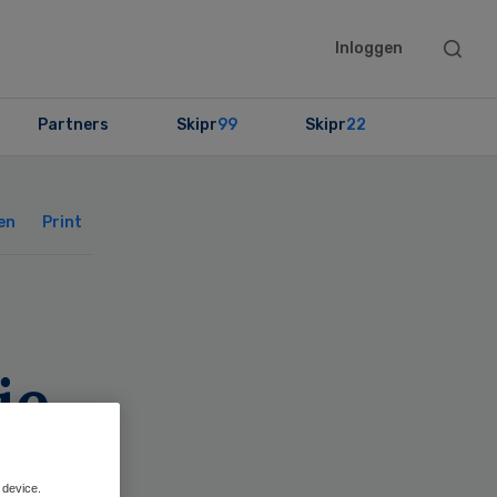
Searc
Inloggen
this
websit
Partners
Skipr
99
Skipr
22
Primary
Sidebar
en
Print
ie
 device.