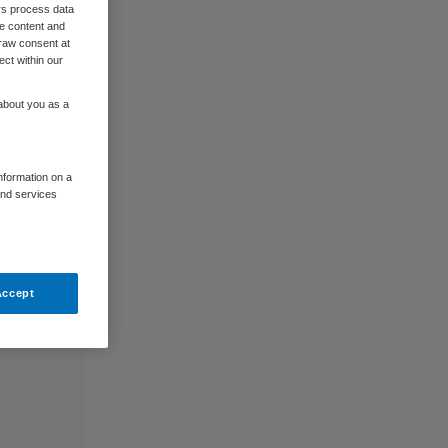
rs process data
me content and
raw consent at
ect within our
 about you as a
information on a
and services
Accept