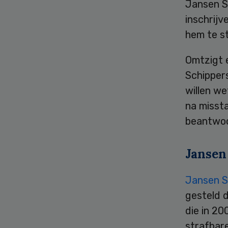
Jansen S
inschrijv
hem te s
Omtzigt e
Schipper
willen we
na misst
beantwoo
Jansen
Jansen S
gesteld 
die in 2
strafbare