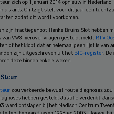
teur zich op 1 januari 2014 opnieuw in Nederland
en als arts. Omtzigt stelt voor dit jaar een tucht
tarten zodat dit wordt voorkomen.
n zijn fractiegenoot Hanke Bruins Slot hebben mi
s van VWS hierover vragen gesteld, meldt
RTV Oo
ten of het klopt dat er helemaal geen lijst is van a
anden zijn uitgeschreven uit het
BIG-register
. De
rdt deze binnen enkele weken.
 Steur
teur
zou verkeerde bewust foute diagnoses zou
diagnoses hebben gesteld. Justitie verdenkt Jans
003 werd ontslagen bij het Medisch Centrum Twent
 feiten, begaan tussen 1996 en 2003. Hoewel hij z