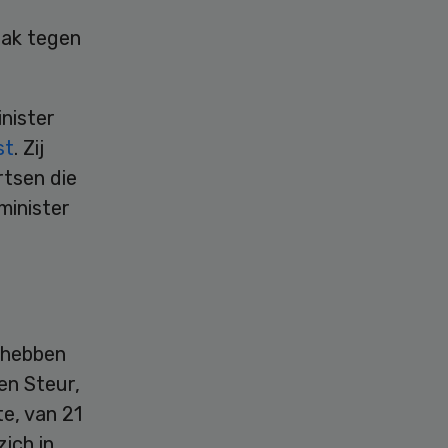
zaak tegen
nister
st
. Zij
rtsen die
 minister
 hebben
en Steur,
e, van 21
ich in