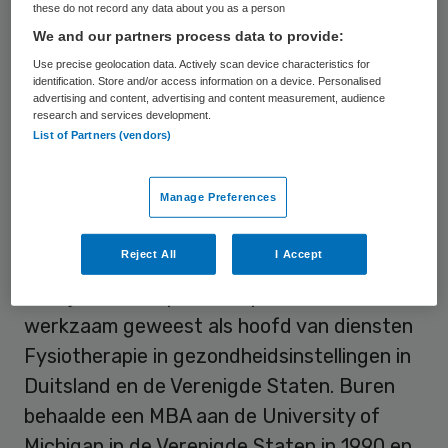
these do not record any data about you as a person
heeft ruime ervaring opgedaan met
We and our partners process data to provide:
verander- en vernieuwingstrajecten in het
Use precise geolocation data. Actively scan device characteristics for
identification. Store and/or access information on a device. Personalised
VUmc. Vanuit zijn nieuwe positie zal hij een
advertising and content, advertising and content measurement, audience
bijdrage leveren aan de talrijke
research and services development.
List of Partners (vendors)
veranderingsprocessen binnen het UMC St
Radboud.
Manage Preferences
MBA
Reject All
I Accept
Na zijn studie Fysiotherapie is vanaf 1984
werkzaam geweest als hoofd van diensten
Fysiotherapie in gezondheidsinstellingen in
Duitsland en de Verenigde Staten. Buren
behaalde een MBA aan de University of
Michigan in de Verenigde Staten in 1990 en