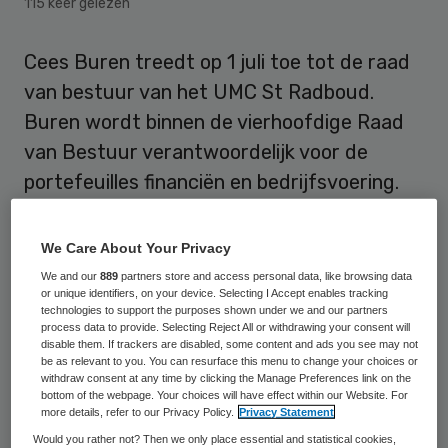
115 keer gelezen
Cees Buren treedt op 1 juli toe tot de raad
van bestuur van het UMC St Radboud.
Buren wordt binnen de vierhoofdige Raad
van Bestuur verantwoordelijk voor de
portefeuilles financiën en bedrijfsvoering.
Verandertrajecten
We Care About Your Privacy
We and our
889
partners store and access personal data, like browsing data
Buren is sinds 1990 werkzaam bij het VU
or unique identifiers, on your device. Selecting I Accept enables tracking
technologies to support the purposes shown under we and our partners
medisch centrum, de laatste tijd als
process data to provide. Selecting Reject All or withdrawing your consent will
disable them. If trackers are disabled, some content and ads you see may not
directeur Financiën. Eerder was
Buren
als
be as relevant to you. You can resurface this menu to change your choices or
withdraw consent at any time by clicking the Manage Preferences link on the
manager bedrijfsvoering verbonden aan
bottom of the webpage. Your choices will have effect within our Website. For
diverse medische clusters van het VUmc,
more details, refer to our Privacy Policy.
Privacy Statement
Would you rather not? Then we only place essential and statistical cookies,
waaronder het VUmc Cancer Center. Hij