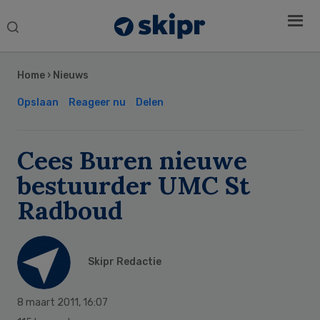
Search
this
Secondary
website
Sidebar
Home
›
Nieuws
Opslaan
Reageer nu
Delen
Cees Buren nieuwe
bestuurder UMC St
Radboud
Skipr Redactie
8 maart 2011
,
16:07