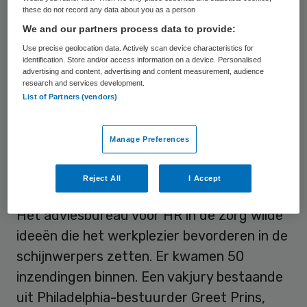
these do not record any data about you as a person
HR Zorg Award 2017. De zorgorganisatie
We and our partners process data to provide:
ontving de prijs voor het project Leer en
Use precise geolocation data. Actively scan device characteristics for
Versterk, waarbij medewerkers, studenten
identification. Store and/or access information on a device. Personalised
advertising and content, advertising and content measurement, audience
én cliënten samen leren. De uitreiking vond
research and services development.
dinsdag plaats op het HR-event van FWG
List of Partners (vendors)
Progressional People, de initiator van de
award.
Manage Preferences
De HR Zorg Award is dit jaar in het leven
Reject All
I Accept
geroepen door FWG Progressional People.
Het adviesbureau voor HR in de zorg wilde
ideeën die het werkplezier bevorderen in de
schijnwerpers zetten. Er kwamen 50
inzendingen binnen. Een vakjury bestaande
uit Philadelphia-bestuurder Greet Prins,