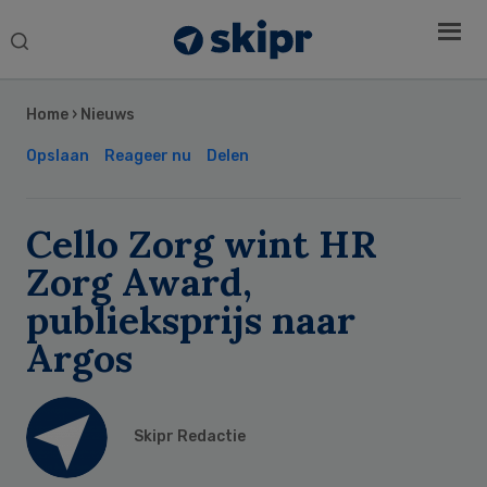
Search
this
Secondary
website
Sidebar
Home
›
Nieuws
Opslaan
Reageer nu
Delen
Cello Zorg wint HR
Zorg Award,
publieksprijs naar
Argos
Skipr Redactie