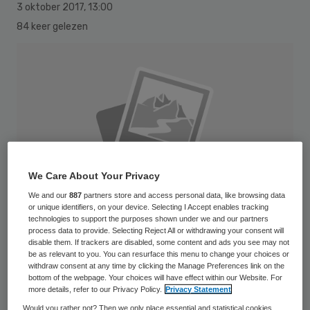
3 oktober 2017
,
13:00
84 keer gelezen
We Care About Your Privacy
We and our
887
partners store and access personal data, like browsing data
or unique identifiers, on your device. Selecting I Accept enables tracking
technologies to support the purposes shown under we and our partners
process data to provide. Selecting Reject All or withdrawing your consent will
disable them. If trackers are disabled, some content and ads you see may not
be as relevant to you. You can resurface this menu to change your choices or
withdraw consent at any time by clicking the Manage Preferences link on the
AppleMark
bottom of the webpage. Your choices will have effect within our Website. For
more details, refer to our Privacy Policy.
Privacy Statement
Cello Zorg is de winnaar van de Nationale
Would you rather not? Then we only place essential and statistical cookies,