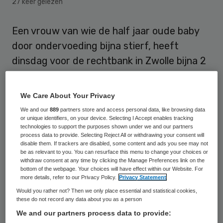
27 keer gelezen
Een vrouw van wie de half jaar oude baby
door ondervoeding bijna stierf, heeft
dinsdag voor de rechtbank in Zwolle bijna 2
jaar voorwaardelijke cel tegen zich horen
eisen. Het Openbaar Ministerie (OM)
We Care About Your Privacy
verdenkt de 34-jarige Brenda L. van poging
We and our
889
partners store and access personal data, like browsing data
tot doodslag.
or unique identifiers, on your device. Selecting I Accept enables tracking
technologies to support the purposes shown under we and our partners
process data to provide. Selecting Reject All or withdrawing your consent will
disable them. If trackers are disabled, some content and ads you see may not
UMCG
be as relevant to you. You can resurface this menu to change your choices or
withdraw consent at any time by clicking the Manage Preferences link on the
bottom of the webpage. Your choices will have effect within our Website. For
De moeder heeft volgens het Openbaar
more details, refer to our Privacy Policy.
Privacy Statement
Ministerie in het
Universitair Medisch
Would you rather not? Then we only place essential and statistical cookies,
these do not record any data about you as a person
Centrum Groningen
de voeding van het kind
We and our partners process data to provide:
verdund.
De baby stierf daardoor bijna
aan