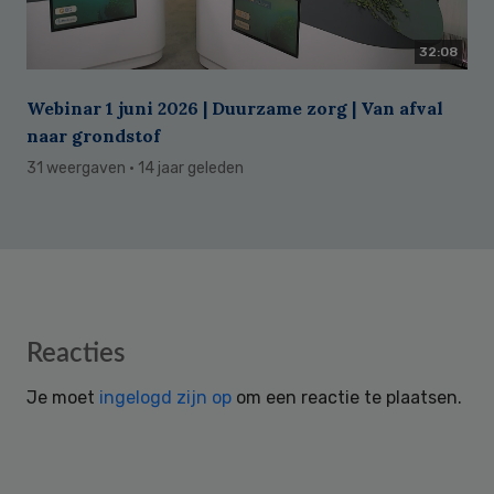
32:08
Webinar 1 juni 2026 | Duurzame zorg | Van afval
naar grondstof
31 weergaven
· 14 jaar geleden
Reader
Reacties
Interactions
Je moet
ingelogd zijn op
om een reactie te plaatsen.