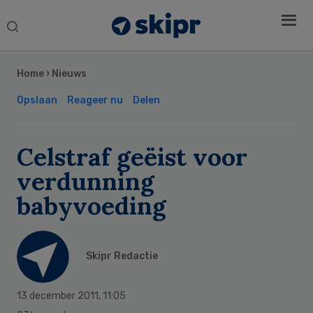
Search
this
Secondary
website
Sidebar
Home
›
Nieuws
Opslaan
Reageer nu
Delen
Celstraf geëist voor
verdunning
babyvoeding
Skipr Redactie
13 december 2011
,
11:05