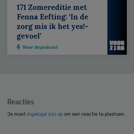
171 Zomereditie met
Fenna Eefting: ‘In de
zorg mis ik het yes!-
gevoel’
Naar de podcast
Reader
Reacties
Interactions
Je moet
ingelogd zijn op
om een reactie te plaatsen.