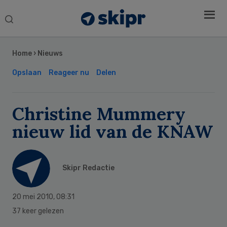
Search
this
Secondary
website
Sidebar
Home
›
Nieuws
Opslaan
Reageer nu
Delen
Christine Mummery
nieuw lid van de KNAW
Skipr Redactie
20 mei 2010
,
08:31
37 keer gelezen