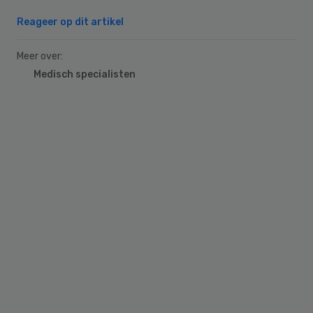
Reageer op dit artikel
Meer over:
Medisch specialisten
Primary
Sidebar