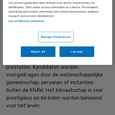
Use precise geolocation data. Actively scan device characteristics for
wetenschappers, werkzaam op alle
identification. Store and/or access information on a device. Personalised
advertising and content, advertising and content measurement, audience
terreinen van het wetenschappelijk
research and services development.
onderzoek.
List of Partners (vendors)
Verkiezing nieuwe KNAW-leden
Manage Preferences
De KNAW verkiest jaarlijks nieuwe leden op
Reject All
I Accept
grond van geleverde wetenschappelijke
prestaties. Kandidaten worden
voorgedragen door de wetenschappelijke
gemeenschap; personen of instanties
buiten de KNAW. Het lidmaatschap is zeer
prestigieus en de leden worden benoemd
voor het leven.