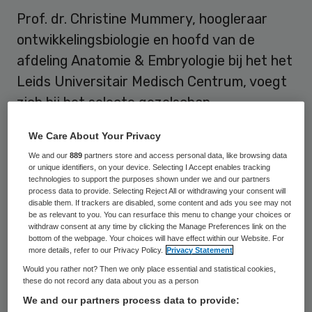
Prof. dr. Christine Mummery, hoogleraar
ontwikkelingsbiologie en hoofd van de
afdeling Anatomie & Embryologie bij het het
Leids Universitair Medisch Centrum, voegt
zich bij het selecte gezelschap
wetenschappers dat zich lid mag noemen
We Care About Your Privacy
van de Koninklijke Nederlandse Akademie
We and our
889
partners store and access personal data, like browsing data
van Wetenschappen (KNAW).
or unique identifiers, on your device. Selecting I Accept enables tracking
technologies to support the purposes shown under we and our partners
process data to provide. Selecting Reject All or withdrawing your consent will
disable them. If trackers are disabled, some content and ads you see may not
Vooraanstaande wetenschappers
be as relevant to you. You can resurface this menu to change your choices or
withdraw consent at any time by clicking the Manage Preferences link on the
bottom of the webpage. Your choices will have effect within our Website. For
De
KNAW
heeft
27 nieuwe leden
bekend
more details, refer to our Privacy Policy.
Privacy Statement
gemaakt. Zij worden op maandag 13
Would you rather not? Then we only place essential and statistical cookies,
these do not record any data about you as a person
september geïnstalleerd. De leden van de
We and our partners process data to provide:
Akademie zijn vooraanstaande