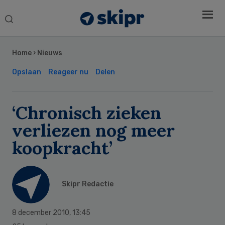
Search
this
Secondary
website
Sidebar
Home
›
Nieuws
Opslaan
Reageer nu
Delen
‘Chronisch zieken
verliezen nog meer
koopkracht’
Skipr Redactie
8 december 2010
,
13:45