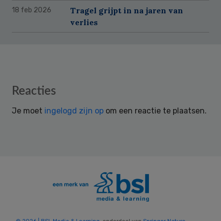
Tragel grijpt in na jaren van
18 feb 2026
verlies
Reader
Reacties
Interactions
Je moet
ingelogd zijn op
om een reactie te plaatsen.