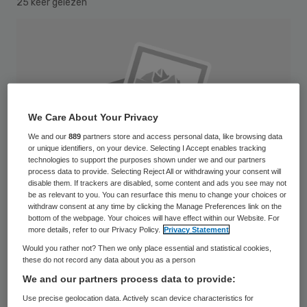
25 keer gelezen
We Care About Your Privacy
We and our
889
partners store and access personal data, like browsing data
or unique identifiers, on your device. Selecting I Accept enables tracking
technologies to support the purposes shown under we and our partners
process data to provide. Selecting Reject All or withdrawing your consent will
disable them. If trackers are disabled, some content and ads you see may not
be as relevant to you. You can resurface this menu to change your choices or
withdraw consent at any time by clicking the Manage Preferences link on the
bottom of the webpage. Your choices will have effect within our Website. For
more details, refer to our Privacy Policy.
Privacy Statement
Chronisch zieken en gehandicapten hebben
Would you rather not? Then we only place essential and statistical cookies,
these do not record any data about you as a person
de afgelopen jaren veel koopkracht
We and our partners process data to provide:
verloren. Ook volgend jaar hebben zij naar
Use precise geolocation data. Actively scan device characteristics for