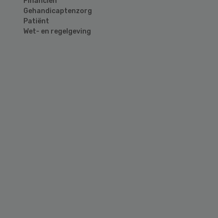
Financiën
Gehandicaptenzorg
Patiënt
Wet- en regelgeving
Primary
Sidebar