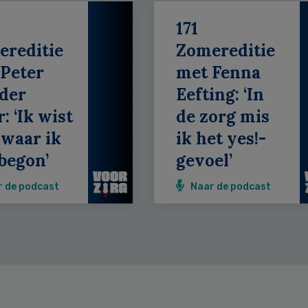
171
ereditie
Zomereditie
Peter
met Fenna
der
Eefting: ‘In
: ‘Ik wist
de zorg mis
 waar ik
ik het yes!-
begon’
gevoel’
r de podcast
Naar de podcast