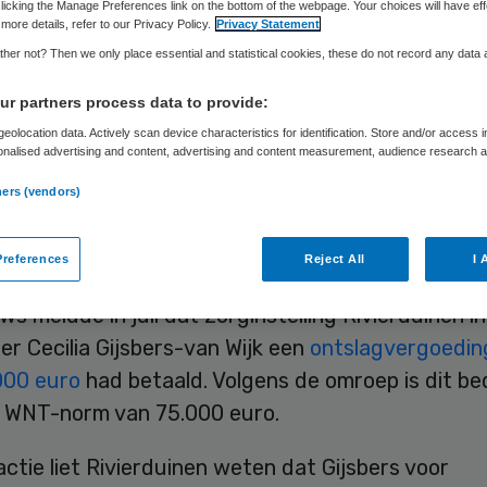
licking the Manage Preferences link on the bottom of the webpage. Your choices will have eff
more details, refer to our Privacy Policy.
Privacy Statement
her not? Then we only place essential and statistical cookies, these do not record any data
Skipr Redactie
2 september 2015
,
11:56
32 keer gelezen
r partners process data to provide:
eolocation data. Actively scan device characteristics for identification. Store and/or access 
onalised advertising and content, advertising and content measurement, audience research 
 gaat onderzoeken of de ontslagvergoeding voor
.
uurder van ggz-instelling Rivierduinen conform 
ners (vendors)
g Topinkomens (WNT) is. Dat laat minister Schipp
ntwoord op Kamervragen over de kwestie weten.
references
Reject All
I 
s meldde in juli dat zorginstelling Rivierduinen i
r Cecilia Gijsbers-van Wijk een
ontslagvergoedin
.000 euro
had betaald. Volgens de omroep is dit be
 WNT-norm van 75.000 euro.
actie liet Rivierduinen weten dat Gijsbers voor