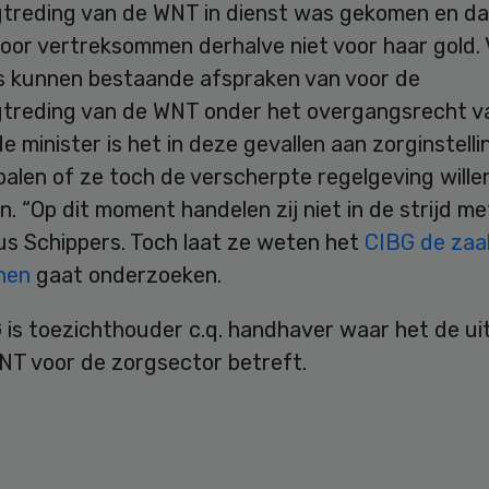
gtreding van de WNT in dienst was gekomen en da
voor vertreksommen derhalve niet voor haar gold.
s kunnen bestaande afspraken van voor de
gtreding van de WNT onder het overgangsrecht va
e minister is het in deze gevallen aan zorginstelli
alen of ze toch de verscherpte regelgeving wille
. “Op dit moment handelen zij niet in de strijd me
us Schippers. Toch laat ze weten het
CIBG de zaa
inen
gaat onderzoeken.
 is toezichthouder c.q. handhaver waar het de ui
NT voor de zorgsector betreft.