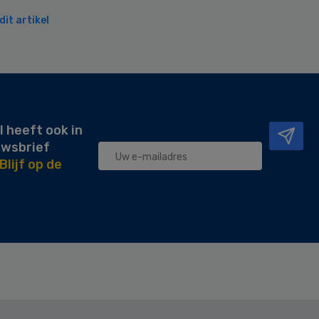
it artikel
l heeft ook in
uwsbrief
Blijf op de