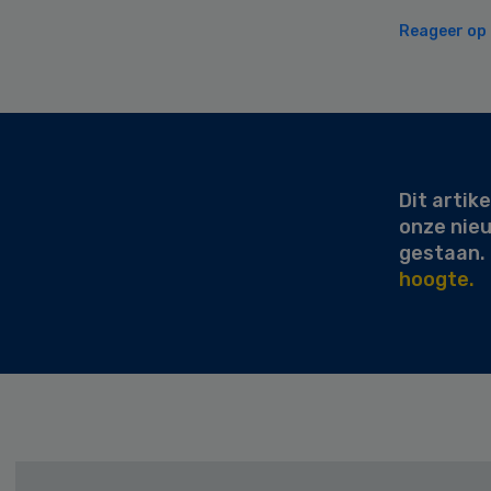
Reageer op d
Secondary
Sidebar
Dit artike
onze nie
gestaan.
hoogte.