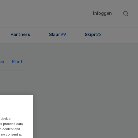
Searc
Inloggen
this
websit
Partners
Skipr
99
Skipr
22
Primary
Sidebar
en
Print
 device.
rs process data
me content and
raw consent at