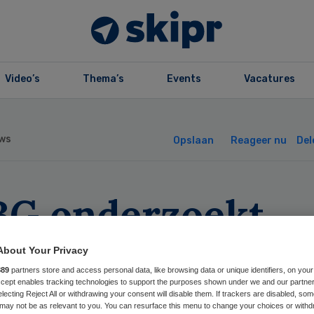
Video’s
Thema’s
Events
Vacatures
ws
Opslaan
Reageer nu
Del
BG onderzoekt
tslagvergoeding
About Your Privacy
889
partners store and access personal data, like browsing data or unique identifiers, on your
z-bestuurder
Accept enables tracking technologies to support the purposes shown under we and our partne
electing Reject All or withdrawing your consent will disable them. If trackers are disabled, so
may not be as relevant to you. You can resurface this menu to change your choices or withd