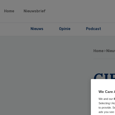
Home
Nieuwsbrief
Nieuws
Opinie
Podcast
Home
›
Nieu
CI
on
We Care 
We and our
gg
Selecting I 
to provide. S
ads you see 