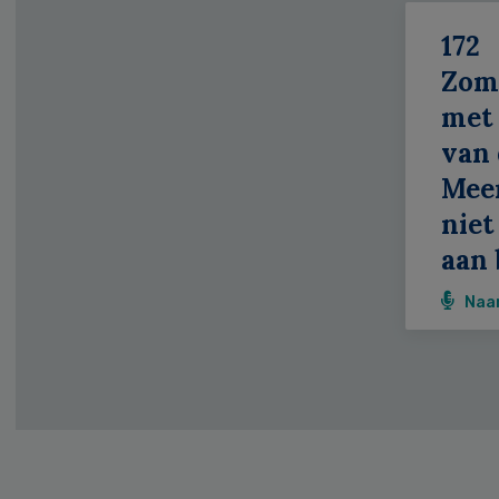
172
Zom
met 
van 
Meer
niet
aan 
Naa