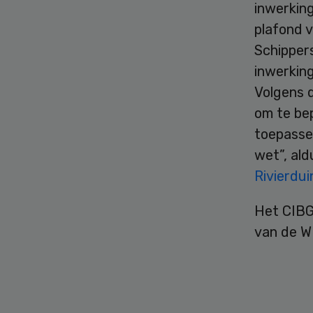
inwerkin
plafond 
Schipper
inwerkin
Volgens d
om te bep
toepassen
wet”, ald
Rivierdu
Het CIBG
van de W