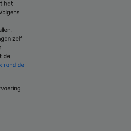
t het
 Volgens
llen.
ngen zelf
n
t de
k rond de
tvoering