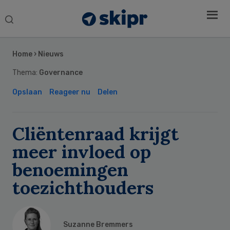
Search
this
Secondary
website
Sidebar
Home
›
Nieuws
Thema:
Governance
Opslaan
Reageer nu
Delen
Cliëntenraad krijgt
meer invloed op
benoemingen
toezichthouders
Suzanne Bremmers