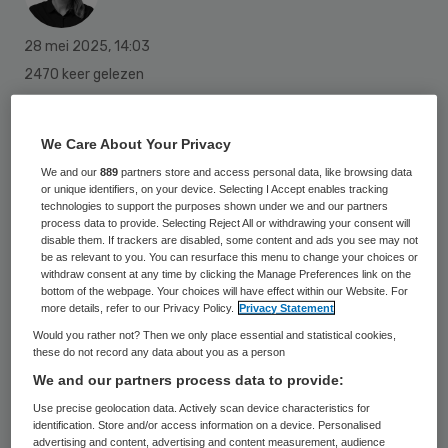
28 mei 2025
,
14:03
2470 keer gelezen
Cliëntenraden mogen, als het aan de
We Care About Your Privacy
Tweede Kamer ligt, niet meer één
We and our
889
partners store and access personal data, like browsing data
toezichthouder voordragen, maar minimaal
or unique identifiers, on your device. Selecting I Accept enables tracking
een derde en maximaal de helft van de
technologies to support the purposes shown under we and our partners
process data to provide. Selecting Reject All or withdrawing your consent will
commissarissen.
disable them. If trackers are disabled, some content and ads you see may not
be as relevant to you. You can resurface this menu to change your choices or
withdraw consent at any time by clicking the Manage Preferences link on the
bottom of the webpage. Your choices will have effect within our Website. For
Een motie van Tweede Kamerlid Julian
more details, refer to our Privacy Policy.
Privacy Statement
Bushoff (GroenLinks-PvdA) is aangenomen.
Would you rather not? Then we only place essential and statistical cookies,
these do not record any data about you as a person
De reden voor deze verandering is dat
We and our partners process data to provide:
Bushoff vindt dat er momenteel teveel
Use precise geolocation data. Actively scan device characteristics for
nadruk ligt bij commerciële zorgaanbieders
identification. Store and/or access information on a device. Personalised
advertising and content, advertising and content measurement, audience