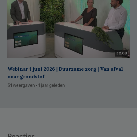
32:08
Webinar 1 juni 2026 | Duurzame zorg | Van afval
naar grondstof
31 weergaven
· 1 jaar geleden
Reader
Reacties