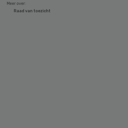
Meer over:
Raad van toezicht
Primary
Sidebar