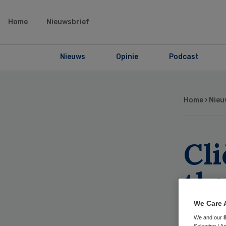
Home
Nieuwsbrief
Nieuws
Opinie
Podcast
Home
›
Nieu
Cl
th
Eer
We Care 
We and our
Selecting I 