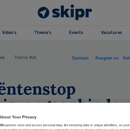
Video’s
Thema’s
Events
Vacatures
ws
Thema:
Vvt
Opslaan
Reageer nu
Del
iëntenstop
uiszorgaanbieder
stZorg blijft van
About Your Privacy
889
partners store and access personal data, like browsing data or unique identifiers, on your
Accept enables tracking technologies to support the purposes shown under we and our partne