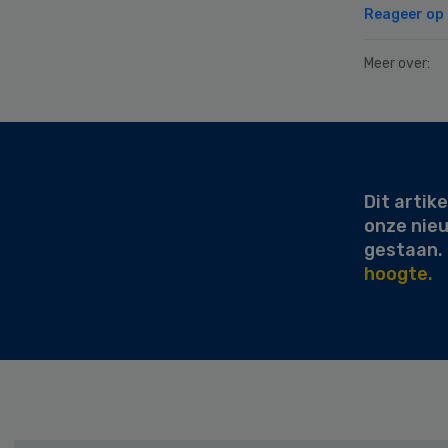
Reageer op d
Meer over:
Secondary
Sidebar
Dit artike
onze nie
gestaan.
hoogte.