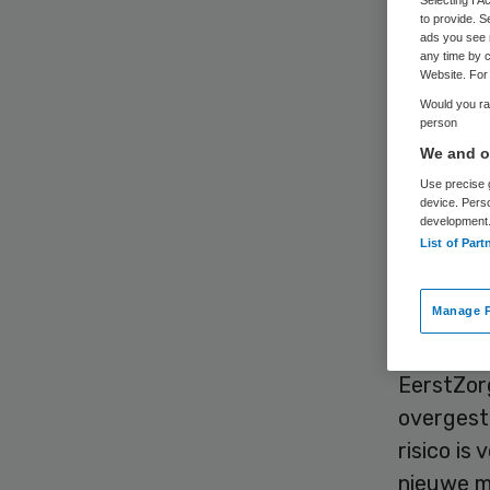
kr
to provide. S
ads you see 
any time by c
Website. For 
Would you rat
person
We and ou
Use precise g
device. Pers
Thuiszor
development
de eerde
List of Part
bieden aa
dat de t
Manage P
EerstZorg
overgest
risico is
nieuwe m