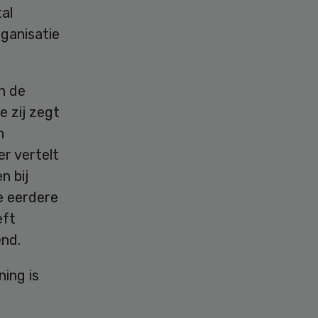
al
ganisatie
n de
e zij zegt
n
er vertelt
n bij
e eerdere
eft
end.
ing is