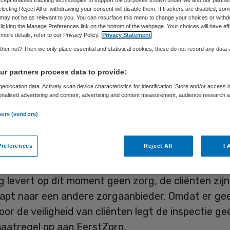
acht
electing Reject All or withdrawing your consent will disable them. If trackers are disabled, so
may not be as relevant to you. You can resurface this menu to change your choices or withd
licking the Manage Preferences link on the bottom of the webpage. Your choices will have eff
more details, refer to our Privacy Policy.
Privacy Statement
her not? Then we only place essential and statistical cookies, these do not record any data
Skipr Redactie
13 april 2023
,
11:31
390 keer gelezen
r partners process data to provide:
eolocation data. Actively scan device characteristics for identification. Store and/or access 
onalised advertising and content, advertising and content measurement, audience research 
gaanbieder EerstZorg voldoet nog niet aan de no
.
r opgelegde aanwijzing. EerstZorg mag daarom g
ners (vendors)
n nieuwe cliënten totdat de inspectie heeft vast
huiszorgaanbieder voldoet aan de normen.
references
Reject All
I 
 levert op dit moment geen zorg, de cliënten zijn
apt naar een andere zorgaanbieder. Omdat er gee
 voor de veiligheid van cliënten legt de inspectie ge
aatregel op aan EerstZorg.