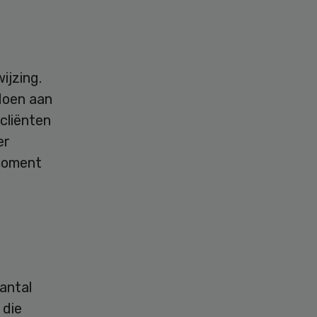
ijzing.
doen aan
cliënten
er
moment
antal
 die