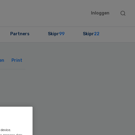
Searc
Inloggen
this
websit
Partners
Skipr
99
Skipr
22
Primary
Sidebar
en
Print
 device.
rs process data