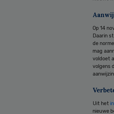
Aanwij
Op 14 no
Daarin s
de norme
mag aann
voldoet 
volgens d
aanwijzin
Verbet
Uit het
i
nieuwe b