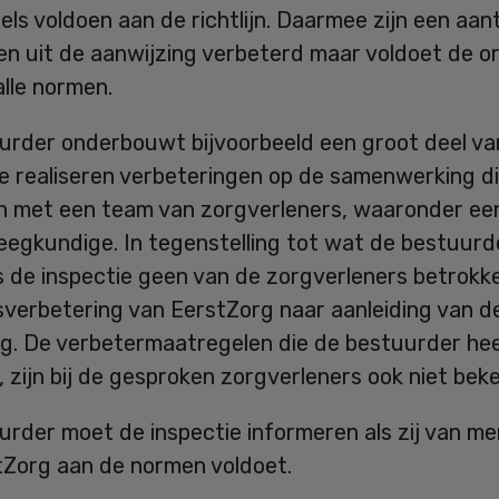
ls voldoen aan de richtlijn. Daarmee zijn een aant
n uit de aanwijzing verbeterd maar voldoet de or
alle normen.
urder onderbouwt bijvoorbeeld een groot deel va
e realiseren verbeteringen op de samenwerking di
n met een team van zorgverleners, waaronder ee
eegkundige. In tegenstelling tot wat de bestuurd
s de inspectie geen van de zorgverleners betrokke
sverbetering van EerstZorg naar aanleiding van d
ng. De verbetermaatregelen die de bestuurder he
zijn bij de gesproken zorgverleners ook niet bek
rder moet de inspectie informeren als zij van men
tZorg aan de normen voldoet.