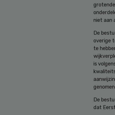
grotendee
onderdele
niet aan 
De bestu
overige t
te hebbe
wijkverpl
is volgen
kwaliteit
aanwijzi
genomen, 
De bestuu
dat Eers