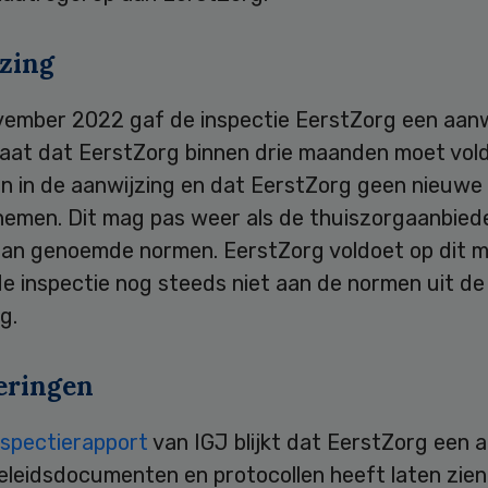
zing
vember 2022 gaf de inspectie EerstZorg een aanw
taat dat EerstZorg binnen drie maanden moet vol
n in de aanwijzing en dat EerstZorg geen nieuwe 
emen. Dit mag pas weer als de thuiszorgaanbied
aan genoemde normen. EerstZorg voldoet op dit 
e inspectie nog steeds niet aan de normen uit de
g.
eringen
nspectierapport
van IGJ blijkt dat EerstZorg een a
eleidsdocumenten en protocollen heeft laten zien