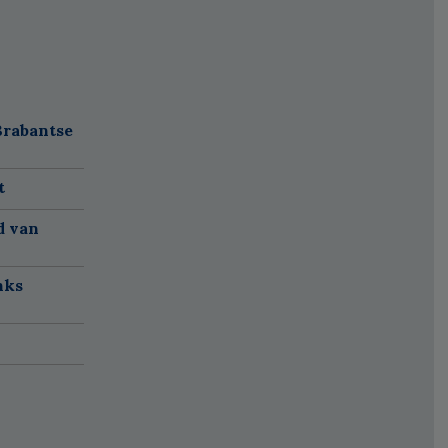
Brabantse
t
d van
nks