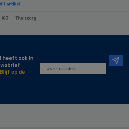
it artikel
IGJ
Thuiszorg
l heeft ook in
uwsbrief
Blijf op de