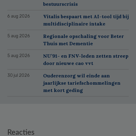
bestuurscrisis
Vitalis bespaart met AI-tool tijd bij
6 aug 2026
multidisciplinaire intake
Regionale opschaling voor Beter
5 aug 2026
Thuis met Dementie
NU’91- en FNV-leden zetten streep
5 aug 2026
door nieuwe cao vvt
Ouderenzorg wil einde aan
30 jul 2026
jaarlijkse tariefschommelingen
met kort geding
Reader
Reacties