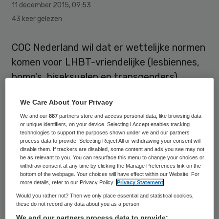
11 december 2015
,
09:53
43 keer gelezen
COC Nederland wil dat er wettelijke normen
komen voor LHBT-vriendelijke (lesbiennes,
homo’s, biseksuelen en transgenders)
ouderenzorg. Daarmee reageert de
We Care About Your Privacy
belangenorganisatie op het rapport 55-
We and our
887
partners store and access personal data, like browsing data
plussers en seksuele oriëntatie van het
or unique identifiers, on your device. Selecting I Accept enables tracking
Sociaal en Cultureel Planbureau (SCP).
technologies to support the purposes shown under we and our partners
process data to provide. Selecting Reject All or withdrawing your consent will
disable them. If trackers are disabled, some content and ads you see may not
COC Nederland heeft dergelijke normen al
be as relevant to you. You can resurface this menu to change your choices or
withdraw consent at any time by clicking the Manage Preferences link on the
ontwikkeld samen met ouderenbond ANBO.
bottom of the webpage. Your choices will have effect within our Website. For
more details, refer to our Privacy Policy.
Privacy Statement
In het samenwerkingsverband Roze 50+
Would you rather not? Then we only place essential and statistical cookies,
hebben zij zogenaamde Roze Loper-
these do not record any data about you as a person
certificaten ontwikkeld. Deze ontvangen
We and our partners process data to provide: