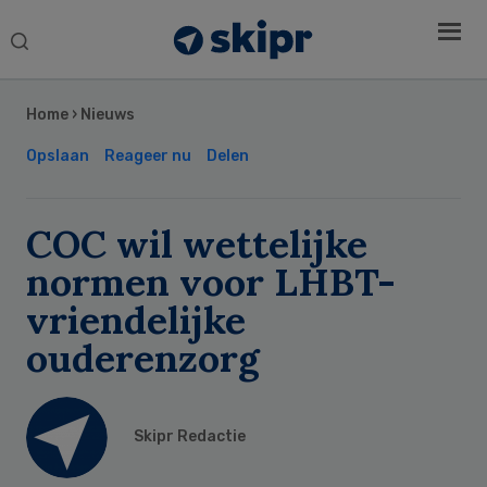
Search
this
Secondary
website
Sidebar
Home
›
Nieuws
Opslaan
Reageer nu
Delen
COC wil wettelijke
normen voor LHBT-
vriendelijke
ouderenzorg
Skipr Redactie