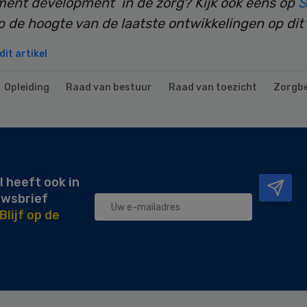
nt development in de zorg? Kijk ook eens op
S
op de hoogte van de laatste ontwikkelingen op dit
it artikel
Opleiding
Raad van bestuur
Raad van toezicht
Zorgb
l heeft ook in
uwsbrief
Blijf op de