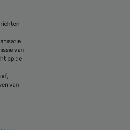
prichten
ganisatie
issie van
cht op de
ief,
even van