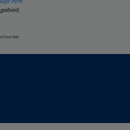
kipr hrm
 gebied.
estuurder