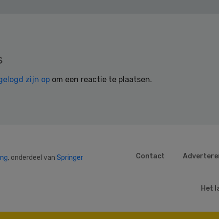
s
gelogd zijn op
om een reactie te plaatsen.
Contact
Advertere
ing
, onderdeel van
Springer
Het l