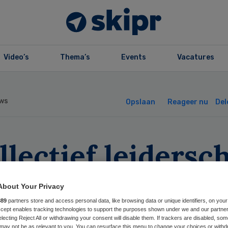
Video’s
Thema’s
Events
Vacatures
ws
Opslaan
Reageer nu
Del
llectief leidersc
de toekomst’
About Your Privacy
889
partners store and access personal data, like browsing data or unique identifiers, on your
Accept enables tracking technologies to support the purposes shown under we and our partne
electing Reject All or withdrawing your consent will disable them. If trackers are disabled, so
may not be as relevant to you. You can resurface this menu to change your choices or withd