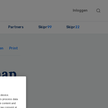
Searc
Inloggen
this
websit
Partners
Skipr
99
Skipr
22
Primary
Sidebar
en
Print
hap
 device.
rs process data
me content and
raw consent at