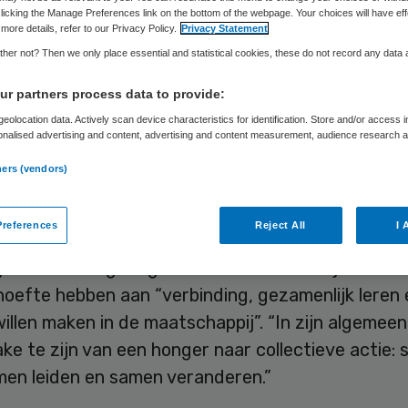
Skipr Redactie
3 februari 2014
,
10:24
120 keer gelezen
licking the Manage Preferences link on the bottom of the webpage. Your choices will have eff
more details, refer to our Privacy Policy.
Privacy Statement
her not? Then we only place essential and statistical cookies, these do not record any data
ers en managers in de zorg hebben behoefte zic
r partners process data to provide:
f te ontwikkelen: samen te leren, samen te leiden
eolocation data. Actively scan device characteristics for identification. Store and/or access 
onalised advertising and content, advertising and content measurement, audience research 
ngen in te zetten. Dat blijkt uit onderzoek van h
.
t in opdracht van Movimento.
ners (vendors)
ge zorgstelsel verandert ingrijpend. Het is nog ni
references
Reject All
I 
k wat deze uitdagingen van toezichthouders, best
rs in de zorg vragen. Het onderzoek wijst uit da
oefte hebben aan “verbinding, gezamenlijk leren 
willen maken in de maatschappij”. “In zijn algemee
rake te zijn van een honger naar collectieve actie:
men leiden en samen veranderen.”