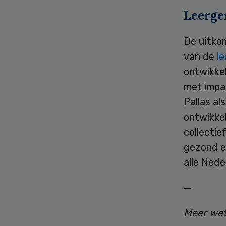
Leerge
De uitko
van de
l
ontwikkel
met impa
Pallas al
ontwikkel
collectie
gezond en
alle Nede
—
Meer wet