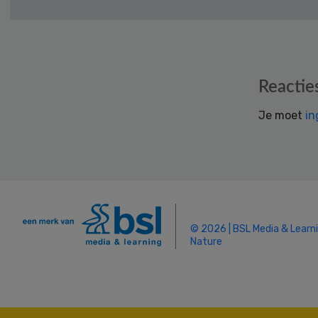
Reader
Reactie
Interactions
Je moet
in
© 2026 | BSL Media & Learn
Nature