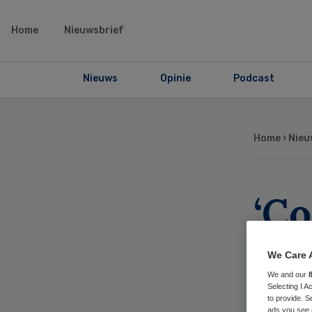
Home
Nieuwsbrief
Nieuws
Opinie
Podcast
Home
›
Nieu
‘Co
is 
We Care 
We and our
Selecting I 
to provide. S
ads you see 