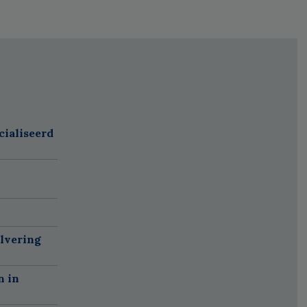
cialiseerd
alvering
n in