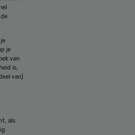
nel
 de
je
p je
oek van
eid is,
deel van)
t, als
ig