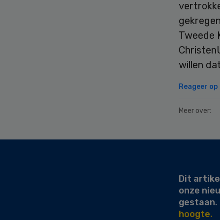
vertrokk
gekregen
Tweede K
ChristenU
willen da
Reageer op d
Meer over:
Secondary
Sidebar
Dit artike
onze nie
gestaan.
hoogte.