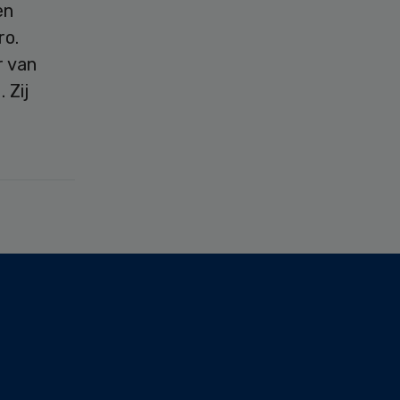
en
ro.
r van
 Zij