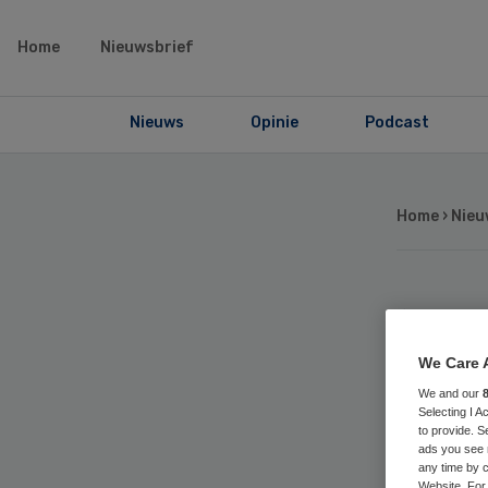
Home
Nieuwsbrief
Nieuws
Opinie
Podcast
Home
›
Nieu
‘U
We Care 
me
We and our
Selecting I 
voo
to provide. S
ads you see 
any time by c
Website. For 