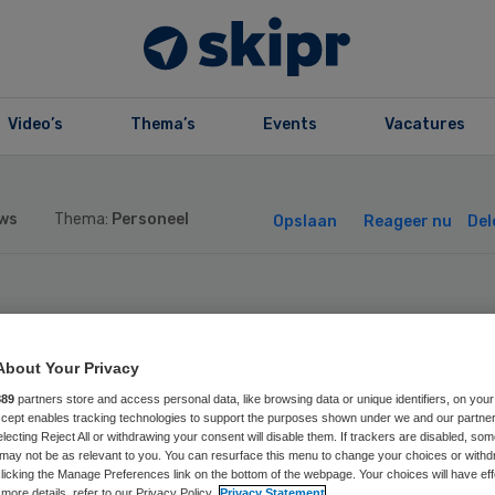
Video’s
Thema’s
Events
Vacatures
ws
Thema:
Personeel
Opslaan
Reageer nu
Del
WV moet stoppen
About Your Privacy
t wurgcontracte
889
partners store and access personal data, like browsing data or unique identifiers, on your
Accept enables tracking technologies to support the purposes shown under we and our partne
r artsen in
electing Reject All or withdrawing your consent will disable them. If trackers are disabled, so
may not be as relevant to you. You can resurface this menu to change your choices or withd
licking the Manage Preferences link on the bottom of the webpage. Your choices will have eff
more details, refer to our Privacy Policy.
Privacy Statement