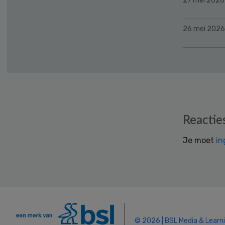
27 mei 2026
26 mei 2026
Reader
Reactie
Interactions
Je moet
in
© 2026 | BSL Media & Learn