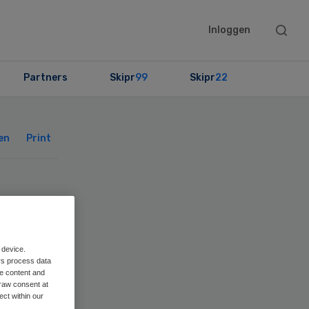
Searc
Inloggen
this
websit
Partners
Skipr
99
Skipr
22
Primary
Sidebar
en
Print
n
 device.
rs process data
me content and
raw consent at
ect within our