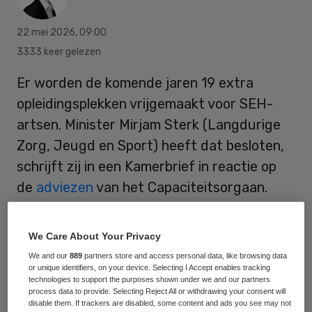
22 mei 2026
,
09:00
3333 keer gelezen
Er worden de komende jaren 19 extra
opleidingsplekken vrijgemaakt voor SEH-
artsen. Minister Mirjam Sterk (Langdurige
Zorg, Jeugd en Sport) heeft dat besloten,
schrijft zij in een Kamerbrief in reactie op
de
adviezen
van het Capaciteitsorgaan.
We Care About Your Privacy
We and our
889
partners store and access personal data, like browsing data
or unique identifiers, on your device. Selecting I Accept enables tracking
technologies to support the purposes shown under we and our partners
process data to provide. Selecting Reject All or withdrawing your consent will
disable them. If trackers are disabled, some content and ads you see may not