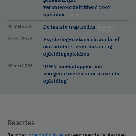
verantwoordelijkheid voor
opleiden
OPINIE
De laatste traptreden
28 mei 2026
OPINIE
Psychologen sturen brandbrief
27 mei 2026
aan minister over halvering
opleidingsplekken
'UWV moet stoppen met
26 mei 2026
wurgcontracten voor artsen in
opleiding'
Reader
Reacties
Interactions
Je moet
ingelogd zijn op
om een reactie te plaatsen.