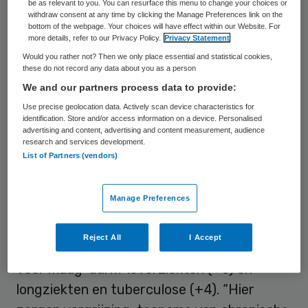
be as relevant to you. You can resurface this menu to change your choices or
withdraw consent at any time by clicking the Manage Preferences link on the
bottom of the webpage. Your choices will have effect within our Website. For
more details, refer to our Privacy Policy.
Privacy Statement
Would you rather not? Then we only place essential and statistical cookies,
these do not record any data about you as a person
Foto: Anela/peopleimages.com/stock.adobe.com
We and our partners process data to provide:
In totaal worden er 99 extra
Use precise geolocation data. Actively scan device characteristics for
identification. Store and/or access information on a device. Personalised
opleidingsplaatsen beschikbaar gesteld
advertising and content, advertising and content measurement, audience
research and services development.
voor medisch specialisten. Naast de 19
List of Partners (vendors)
extra voor spoedeisende geneeskunde,
komen er ook 11 extra plekken beschikbaar
Manage Preferences
voor neurologie.
Reject All
I Accept
Verder stijgt het aantal opleidingsplaatsen
voor maag-darm-leverziekten (+6) en
longziekten en tuberculose (+4). “Hier