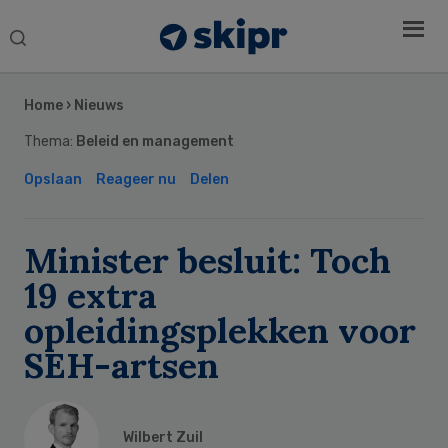
Search
this
Secondary
website
Sidebar
Home
›
Nieuws
Thema:
Beleid en management
Opslaan
Reageer nu
Delen
Minister besluit: Toch
19 extra
opleidingsplekken voor
SEH-artsen
Wilbert Zuil