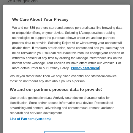
28 keer gelezen
Twee collega’s uit Sierra Leone van de
We Care About Your Privacy
artsen Nick Zwinkels en Erdi Huizenga zijn
We and our
889
partners store and access personal data, like browsing data
or unique identifiers, on your device. Selecting I Accept enables tracking
overleden aan ebola. Met een van deze
technologies to support the purposes shown under we and our partners
process data to provide. Selecting Reject All or withdrawing your consent will
twee collega’s heeft een van de
disable them. If trackers are disabled, some content and ads you see may not
Nederlandse artsen onbeschermd contact
be as relevant to you. You can resurface this menu to change your choices or
withdraw consent at any time by clicking the Manage Preferences link on the
gehad.
bottom of the webpage. Your choices will have effect within our Website. For
more details, refer to our Privacy Policy.
Privacy Statement
Would you rather not? Then we only place essential and statistical cookies,
Dat heeft Pien Bax, directeur van de Lion
these do not record any data about you as a person
Heart Foundation, dinsdag gezegd naar
We and our partners process data to provide:
aanleiding van een bericht van Medisch
Use precise geolocation data. Actively scan device characteristics for
identification. Store and/or access information on a device. Personalised
Contact. Welke arts het onbeschermde
advertising and content, advertising and content measurement, audience
contact heeft gehad, kon Bax niet zeggen.
research and services development.
List of Partners (vendors)
Zwinkels en Huizenga werken voor de Lion
Heart Foundation.