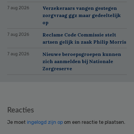
Verzekeraars vangen gestegen
7 aug 2026
zorgvraag ggz maar gedeeltelijk
op
Reclame Code Commissie stelt
7 aug 2026
artsen gelijk in zaak Philip Morris
Nieuwe beroepsgroepen kunnen
7 aug 2026
zich aanmelden bij Nationale
Zorgreserve
Reader
Reacties
Interactions
Je moet
ingelogd zijn op
om een reactie te plaatsen.