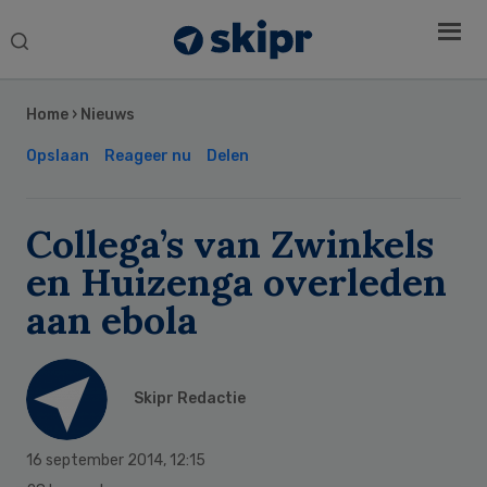
Search
this
Secondary
website
Sidebar
Home
›
Nieuws
Opslaan
Reageer nu
Delen
Collega’s van Zwinkels
en Huizenga overleden
aan ebola
Skipr Redactie
16 september 2014
,
12:15