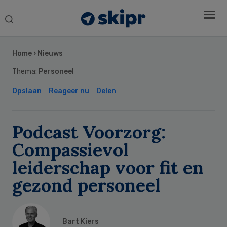
Search
this
Secondary
website
Sidebar
Home
›
Nieuws
Thema:
Personeel
Opslaan
Reageer nu
Delen
Podcast Voorzorg:
Compassievol
leiderschap voor fit en
gezond personeel
Bart Kiers