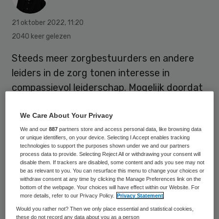
21 oktober 2022
,
11:20
2040 keer gelezen
Steeds meer zorgbestuurders en andere
leiders in de zorg tonen interesse in
compassievol leiderschap. Mogelijk doordat
het een antwoord biedt op de grootste
uitdaging in de zorg: hoe hou je
We Care About Your Privacy
zorgpersoneel fit en gezond. In de podcast
We and our
887
partners store and access personal data, like browsing data
or unique identifiers, on your device. Selecting I Accept enables tracking
Voorzorg spreken zorgbestuurders Carina
technologies to support the purposes shown under we and our partners
process data to provide. Selecting Reject All or withdrawing your consent will
Hilders, Maurice van den Bosch en
disable them. If trackers are disabled, some content and ads you see may not
be as relevant to you. You can resurface this menu to change your choices or
deskundige Barbara Doeleman-Van
withdraw consent at any time by clicking the Manage Preferences link on the
bottom of the webpage. Your choices will have effect within our Website. For
Veldhoven over compassievol leiderschap.
more details, refer to our Privacy Policy.
Privacy Statement
Would you rather not? Then we only place essential and statistical cookies,
these do not record any data about you as a person