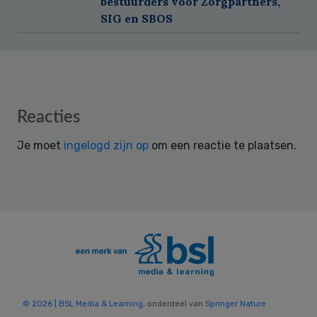
bestuurders voor Zorgpartners,
SIG en SBOS
Reader
Reacties
Interactions
Je moet
ingelogd zijn op
om een reactie te plaatsen.
© 2026 | BSL Media & Learning
, onderdeel van
Springer Nature