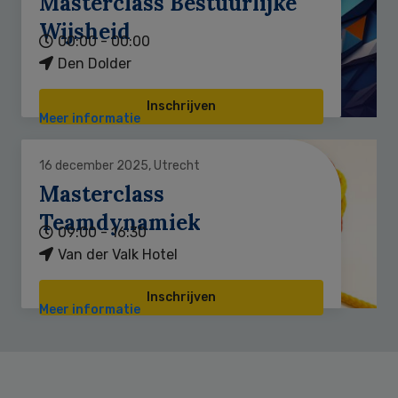
Masterclass Bestuurlijke
Wijsheid
00:00 - 00:00
Den Dolder
Inschrijven
Meer informatie
16 december 2025, Utrecht
Masterclass
Teamdynamiek
09:00 - 16:30
Van der Valk Hotel
Inschrijven
Meer informatie