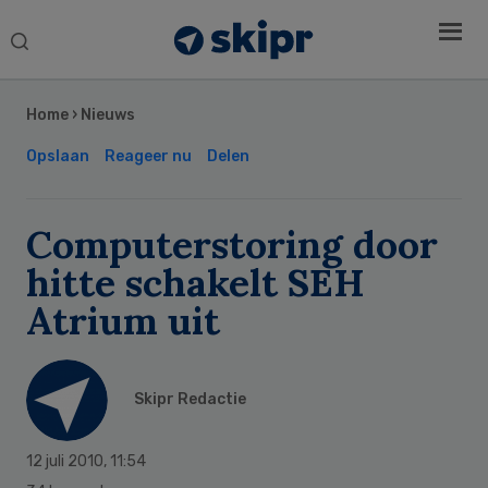
Search
this
Secondary
website
Sidebar
Home
›
Nieuws
Opslaan
Reageer nu
Delen
Computerstoring door
hitte schakelt SEH
Atrium uit
Skipr Redactie
12 juli 2010
,
11:54