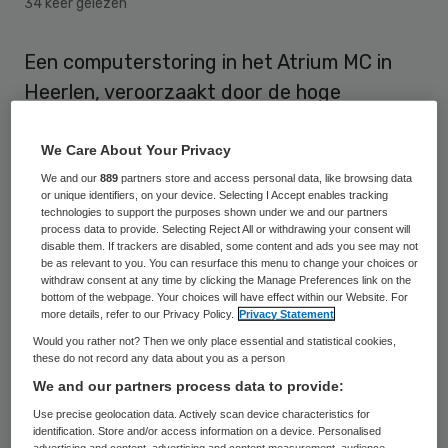
34 keer gelezen
Een computerstoring in het Atrium MC in
Heerlen, veroorzaakt door de hoge
temperaturen, heeft er zaterdag toe geleid
dat de spoedeisende hulp (SEH) moest
We Care About Your Privacy
sluiten. Dit heeft het ziekenhuis zondag
We and our
889
partners store and access personal data, like browsing data
or unique identifiers, on your device. Selecting I Accept enables tracking
bekend gemaakt, meldt Blikopnieuws.
technologies to support the purposes shown under we and our partners
process data to provide. Selecting Reject All or withdrawing your consent will
disable them. If trackers are disabled, some content and ads you see may not
be as relevant to you. You can resurface this menu to change your choices or
Sluiting SEH
withdraw consent at any time by clicking the Manage Preferences link on the
bottom of the webpage. Your choices will have effect within our Website. For
more details, refer to our Privacy Policy.
Privacy Statement
Door de hitte ontstond een storing in de
Would you rather not? Then we only place essential and statistical cookies,
energievoorziening van het ziekenhuis. Door
these do not record any data about you as a person
een computerstoring viel rond twee uur ’s
We and our partners process data to provide:
middags de telefooncentrale uit evenals
Use precise geolocation data. Actively scan device characteristics for
identification. Store and/or access information on a device. Personalised
alle computerprogramma’s die nodig zijn
advertising and content, advertising and content measurement, audience