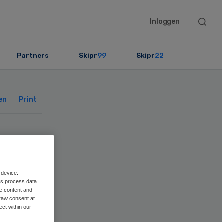
Searc
Inloggen
this
websit
Partners
Skipr
99
Skipr
22
Primary
Sidebar
en
Print
 device.
rs process data
me content and
raw consent at
ect within our