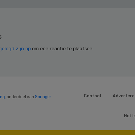
s
gelogd zijn op
om een reactie te plaatsen.
Contact
Advertere
ing
, onderdeel van
Springer
Het l