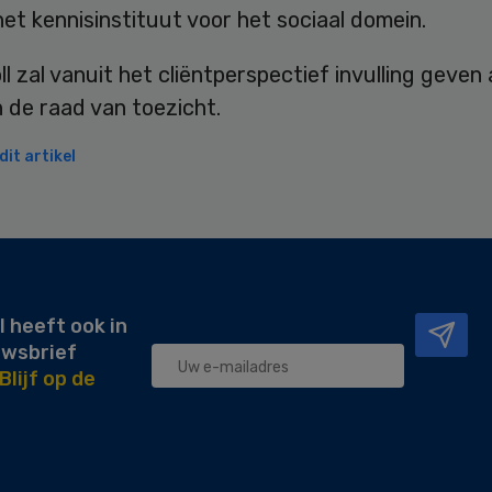
het kennisinstituut voor het sociaal domein.
l zal vanuit het cliëntperspectief invulling geven
n de raad van toezicht.
it artikel
l heeft ook in
uwsbrief
Blijf op de