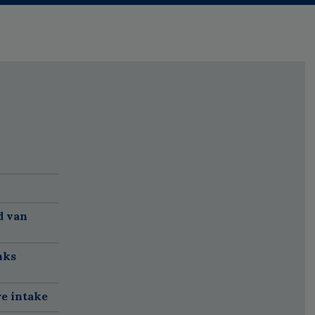
d van
nks
re intake