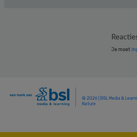
Reader
Reactie
Interactions
Je moet
in
© 2026 | BSL Media & Learn
Nature