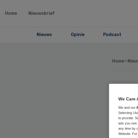
Home
Nieuwsbrief
Nieuws
Opinie
Podcast
Home
›
Nieu
Co
We Care 
be
We and our
Selecting I 
to provide. S
raa
ads you see 
any time by c
Website. For 