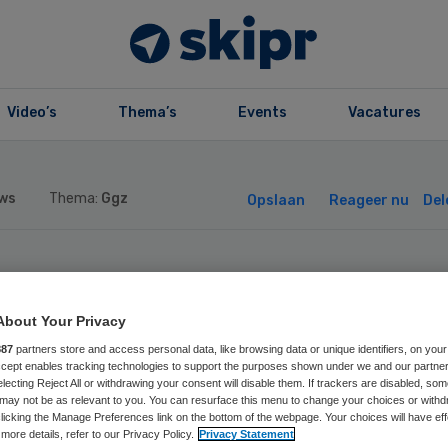
Video’s
Thema’s
Events
Vacatures
ws
Thema:
Ggz
Opslaan
Reageer nu
Del
nfidence Twende
About Your Privacy
noemt nieuw lid
887
partners store and access personal data, like browsing data or unique identifiers, on your
Accept enables tracking technologies to support the purposes shown under we and our partne
electing Reject All or withdrawing your consent will disable them. If trackers are disabled, so
d van toezicht
may not be as relevant to you. You can resurface this menu to change your choices or withd
licking the Manage Preferences link on the bottom of the webpage. Your choices will have eff
more details, refer to our Privacy Policy.
Privacy Statement