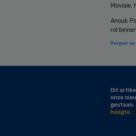
Movisie, 
Anouk Pol
rol binne
Reageer op d
Secondary
Sidebar
Dit artike
onze nie
gestaan.
hoogte.