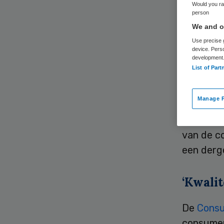
Would you rat
person
We and ou
Use precise g
device. Pers
development
List of Part
Fusies t
moeten v
Manage P
aanleidi
integrat
van de c
een derge
‘Kwalit
De
Cons
consumen