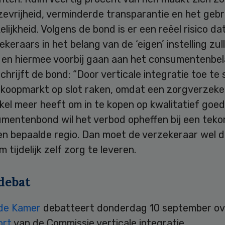
zevrijheid, verminderde transparantie en het geb
lijkheid. Volgens de bond is er een reëel risico da
keraars in het belang van de ‘eigen’ instelling zul
 en hiermee voorbij gaan aan het consumentenbel
chrijft de bond: “Door verticale integratie toe te 
nkoopmarkt op slot raken, omdat een zorgverzeke
kel meer heeft om in te kopen op kwalitatief goed
mentenbond wil het verbod opheffen bij een teko
een bepaalde regio. Dan moet de verzekeraar wel 
 tijdelijk zelf zorg te leveren.
debat
de Kamer
debatteert donderdag 10 september ov
ort
van de Commissie verticale integratie