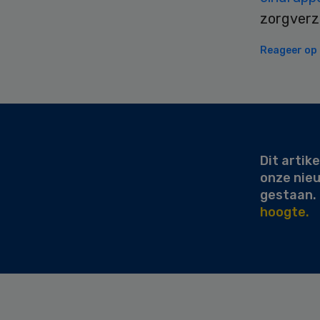
zorgverze
Reageer op d
Secondary
Sidebar
Dit artike
onze nie
gestaan.
hoogte.