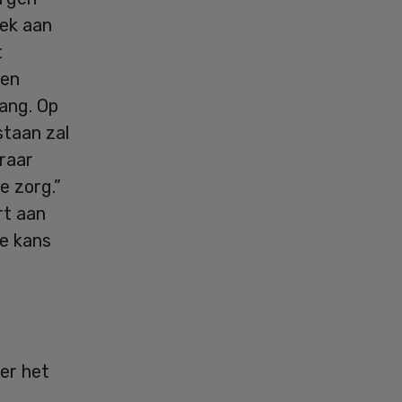
rek aan
t
len
ang. Op
staan zal
raar
e zorg.”
rt aan
de kans
er het