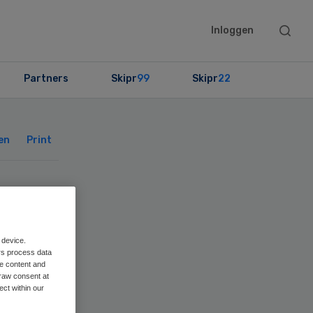
Searc
Inloggen
this
websit
Partners
Skipr
99
Skipr
22
Primary
Sidebar
en
Print
wil
 device.
rs process data
me content and
raw consent at
ect within our