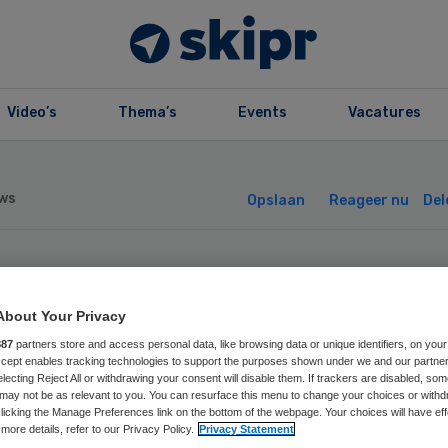
Video’s
Thema’s
Events
Vacatures
ws
Opslaan
Reageer nu
Del
nsumentenbond 
About Your Privacy
bod op verticale
887
partners store and access personal data, like browsing data or unique identifiers, on your
Accept enables tracking technologies to support the purposes shown under we and our partne
electing Reject All or withdrawing your consent will disable them. If trackers are disabled, so
ies
may not be as relevant to you. You can resurface this menu to change your choices or withd
licking the Manage Preferences link on the bottom of the webpage. Your choices will have eff
more details, refer to our Privacy Policy.
Privacy Statement