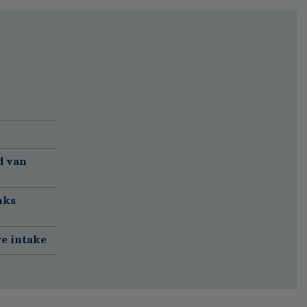
d van
nks
re intake