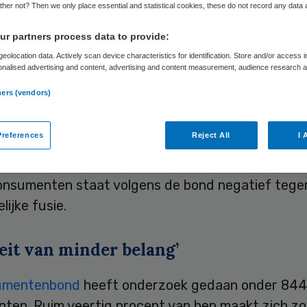
her not? Then we only place essential and statistical cookies, these do not record any data
r partners process data to provide:
Skipr Redactie
10 september 2009
,
13:33
35 keer gelezen
eolocation data. Actively scan device characteristics for identification. Store and/or access 
onalised advertising and content, advertising and content measurement, audience research 
.
ners (vendors)
ussen Nederlandse zorginstellingen en zorgverze
erboden worden. Hiervoor pleit de Consumenten
references
Reject All
I 
ng van consumentenonderzoek en de studie ‘Verti
ie vanuit consumentenperspectief’. Ruim veertig 
onsumenten staat volgens de bond negatief tege
lijke fusie.
eit van minder belang’
umentenbond
heeft onderzoek gedaan onder 844
ten. Ruim veertig procent van hen maakt zich z