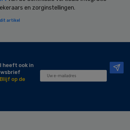
keraars en zorginstellingen.
it artikel
l heeft ook in
uwsbrief
Blijf op de