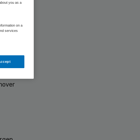
 about you as a
information on a
and services
keraars
bond naar
Accept
cale
procent
nover
orgen