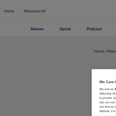
Home
Nieuwsbrief
Nieuws
Opinie
Podcast
Home
›
Nieu
Co
We Care 
ver
We and our
Selecting I 
to provide. S
fus
ads you see 
any time by c
Website. For 