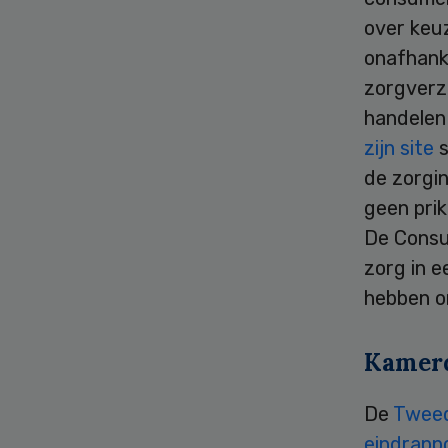
over keu
onafhanke
zorgverze
handelen
zijn site
s
de zorgi
geen prik
De Consu
zorg in 
hebben om
Kamer
De
Twee
eindrapp