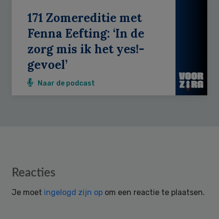
171 Zomereditie met
Fenna Eefting: ‘In de
zorg mis ik het yes!-
gevoel’
Naar de podcast
Reader
Reacties
Interactions
Je moet
ingelogd zijn op
om een reactie te plaatsen.