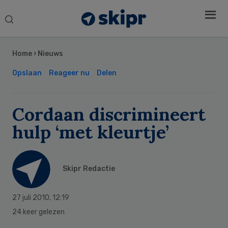
Search
this
Secondary
website
Sidebar
Home
›
Nieuws
Opslaan
Reageer nu
Delen
Cordaan discrimineert
hulp ‘met kleurtje’
Skipr Redactie
27 juli 2010
,
12:19
24 keer gelezen