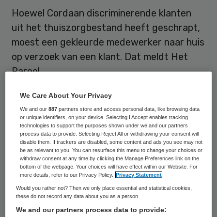
Hoewel Cordaan discriminerende klanten
uit het thuiszorgbestand heeft geschrapt,
moest een gekleurde medewerker naar huis
op verzoek van een klant. Dat meldt Het
Parool.
We Care About Your Privacy
Met ‘kleurtje’ niet naar klant
We and our
887
partners store and access personal data, like browsing data
or unique identifiers, on your device. Selecting I Accept enables tracking
De 18-jarige Efraim begon vorige week
technologies to support the purposes shown under we and our partners
process data to provide. Selecting Reject All or withdrawing your consent will
maandag aan zijn vakantiebaan als
disable them. If trackers are disabled, some content and ads you see may not
be as relevant to you. You can resurface this menu to change your choices or
thuiszorgmedewerker bij
Cordaan
. Toen hij
withdraw consent at any time by clicking the Manage Preferences link on the
bottom of the webpage. Your choices will have effect within our Website. For
de volgende ochtend op weg was naar zijn
more details, refer to our Privacy Policy.
Privacy Statement
volgende adres werd hij gebeld door
Would you rather not? Then we only place essential and statistical cookies,
these do not record any data about you as a person
Cordaan dat zijn cliënt liever geen man over
We and our partners process data to provide:
de vloer had. ”Daar kon ik me nog wel in