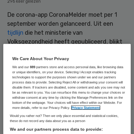
296 keer gelezen
De corona-app CoronaMelder moet per 1
september worden gelanceerd. Uit een
tijdlijn
die het ministerie van
Volksgezondheid heeft gepubliceerd, blijkt
dat de voorgenomen landelijke introductie
op die datum staat gepland.
We Care About Your Privacy
We and our
889
partners store and access personal data, like browsing data
or unique identifiers, on your device. Selecting I Accept enables tracking
technologies to support the purposes shown under we and our partners
Voor die tijd worden tests uitgevoerd.
process data to provide. Selecting Reject All or withdrawing your consent will
disable them. If trackers are disabled, some content and ads you see may not
Vanaf 1 september is de app niet alleen
be as relevant to you. You can resurface this menu to change your choices or
landelijk beschikbaar, maar wordt die ook
withdraw consent at any time by clicking the Manage Preferences link on the
bottom of the webpage. Your choices will have effect within our Website. For
door de GGD’en ondersteund. De app is een
more details, refer to our Privacy Policy.
Privacy Statement
aanvulling op het bron- en
Would you rather not? Then we only place essential and statistical cookies,
these do not record any data about you as a person
contactonderzoek naar mensen die in
We and our partners process data to provide: