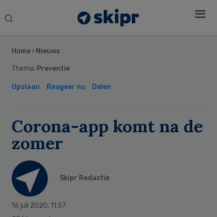
Search
this
Secondary
website
Sidebar
Home
›
Nieuws
Thema:
Preventie
Opslaan
Reageer nu
Delen
Corona-app komt na de
zomer
Skipr Redactie
16 juli 2020
,
11:57