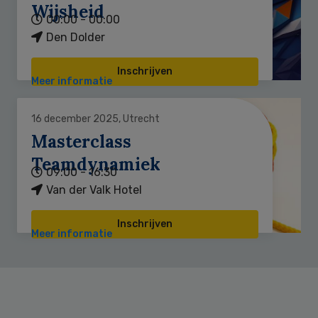
Wijsheid
00:00 - 00:00
Den Dolder
Inschrijven
Meer informatie
16 december 2025, Utrecht
Masterclass
Teamdynamiek
09:00 - 16:30
Van der Valk Hotel
Inschrijven
Meer informatie