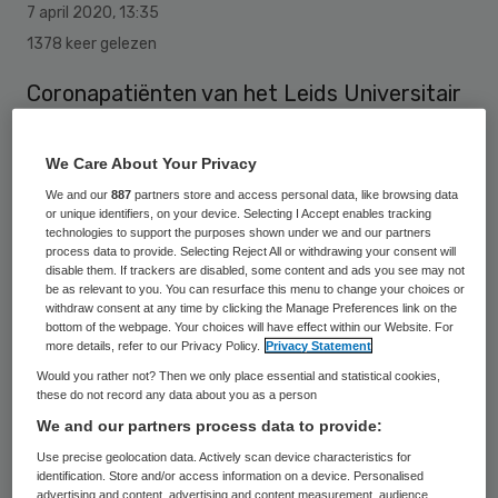
7 april 2020
,
13:35
1378 keer gelezen
Coronapatiënten van het Leids Universitair
Medisch Centrum (LUMC) die al een eind
zijn opgeknapt, kunnen sneller naar huis
We Care About Your Privacy
dankzij een set meetapparatuur waarmee
We and our
887
partners store and access personal data, like browsing data
or unique identifiers, on your device. Selecting I Accept enables tracking
ze hun toestand zelf goed kunnen
technologies to support the purposes shown under we and our partners
process data to provide. Selecting Reject All or withdrawing your consent will
monitoren.
disable them. If trackers are disabled, some content and ads you see may not
be as relevant to you. You can resurface this menu to change your choices or
withdraw consent at any time by clicking the Manage Preferences link on the
bottom of the webpage. Your choices will have effect within our Website. For
In de ‘COVID-box’ zit een digitale
more details, refer to our Privacy Policy.
Privacy Statement
thermometer, een bloeddrukmeter en een
Would you rather not? Then we only place essential and statistical cookies,
these do not record any data about you as a person
zuurstofsaturatiemeter. Patiënten kunnen
We and our partners process data to provide:
daar zelf hun waarden mee opmeten en die
Use precise geolocation data. Actively scan device characteristics for
dagelijks doorgeven tijdens een
identification. Store and/or access information on a device. Personalised
advertising and content, advertising and content measurement, audience