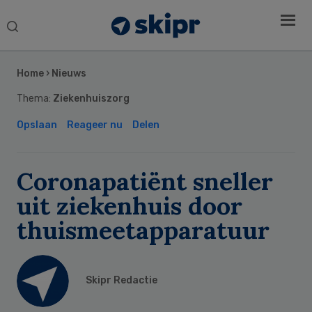
Search
this
Secondary
website
Sidebar
Home
›
Nieuws
Thema:
Ziekenhuiszorg
Opslaan
Reageer nu
Delen
Coronapatiënt sneller
uit ziekenhuis door
thuismeetapparatuur
Skipr Redactie