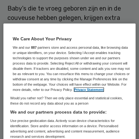
Baby’s die te vroeg geboren zijn en in de
couveuse hebben gelegen, krijgen extra
zorg van het nieuwe couveuse-
nazorgbureau in Ede, dat vrijdag 30 januari
We Care About Your Privacy
begint. Het bureau is een initiatief van
We and our
887
partners store and access personal data, like browsing data
or unique identifiers, on your device. Selecting I Accept enables tracking
thuiszorgorganisatie Kruiswerk West
technologies to support the purposes shown under we and our partners
Veluwe en ziekenhuis Gelderse Vallei. Eens
process data to provide. Selecting Reject All or withdrawing your consent will
disable them. If trackers are disabled, some content and ads you see may not
per twee weken houdt het couveuse-
be as relevant to you. You can resurface this menu to change your choices or
withdraw consent at any time by clicking the Manage Preferences link on the
nazorgbureau een spreekuur op de
bottom of the webpage. Your choices will have effect within our Website. For
more details, refer to our Privacy Policy.
Privacy Statement
polikliniek van het ziekenhuis.
Would you rather not? Then we only place essential and statistical cookies,
these do not record any data about you as a person
We and our partners process data to provide:
Use precise geolocation data. Actively scan device characteristics for
Kinderen die te vroeg geboren zijn moeten
identification. Store and/or access information on a device. Personalised
volgens de initiatiefnemers vaak een
advertising and content, advertising and content measurement, audience
research and services development.