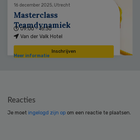
16 december 2025, Utrecht
Masterclass
Teamdynamiek
09:00 - 16:30
Van der Valk Hotel
Inschrijven
Meer informatie
Reader
Reacties
Interactions
Je moet
ingelogd zijn op
om een reactie te plaatsen.