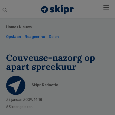
Search
this
Secondary
website
Sidebar
Home
›
Nieuws
Opslaan
Reageer nu
Delen
Couveuse-nazorg op
apart spreekuur
Skipr Redactie
27 januari 2009
,
14:18
53 keer gelezen