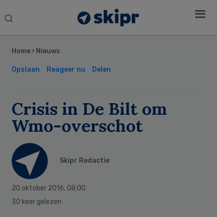
Search
this
Secondary
website
Sidebar
Home
›
Nieuws
Opslaan
Reageer nu
Delen
Crisis in De Bilt om
Wmo-overschot
Skipr Redactie
20 oktober 2016
,
08:00
30 keer gelezen