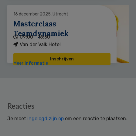
16 december 2025, Utrecht
Masterclass
Teamdynamiek
09:00 - 16:30
Van der Valk Hotel
Inschrijven
Meer informatie
Reader
Reacties
Interactions
Je moet
ingelogd zijn op
om een reactie te plaatsen.