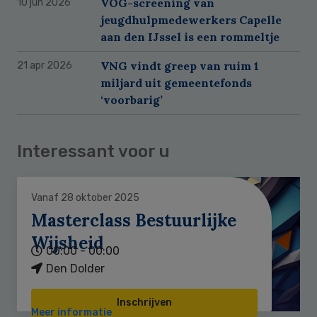
VOG-screening van
10 jun 2026
jeugdhulpmedewerkers Capelle
aan den IJssel is een rommeltje
VNG vindt greep van ruim 1
21 apr 2026
miljard uit gemeentefonds
‘voorbarig’
Interessant voor u
Vanaf 28 oktober 2025
Masterclass Bestuurlijke
Wijsheid
00:00 - 00:00
Den Dolder
Inschrijven
Meer informatie