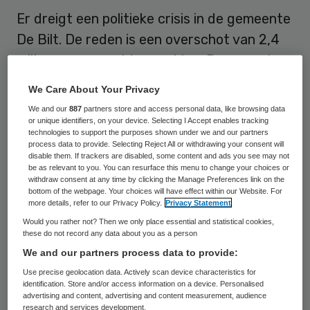
Er dreigt een politieke crisis in de gemeente
De Bilt. De reden is een overschot van 2,4
miljoen euro aan Wmo-gelden. Door een te
hoge eigen bijdrage maken te weinig
We Care About Your Privacy
mensen gebruik van de zorg, zo is de kritiek
We and our
887
partners store and access personal data, like browsing data
op wethouder Anne Brommersma van
or unique identifiers, on your device. Selecting I Accept enables tracking
technologies to support the purposes shown under we and our partners
GroenLinks.
process data to provide. Selecting Reject All or withdrawing your consent will
disable them. If trackers are disabled, some content and ads you see may not
be as relevant to you. You can resurface this menu to change your choices or
Dit meldt RTV Utrecht op 19 oktober
. Vorig
withdraw consent at any time by clicking the Manage Preferences link on the
bottom of the webpage. Your choices will have effect within our Website. For
jaar hield de gemeente al 2 miljoen euro
more details, refer to our Privacy Policy.
Privacy Statement
over. De PvdA-fractie in de gemeenteraad
Would you rather not? Then we only place essential and statistical cookies,
these do not record any data about you as a person
vindt dat De Bilt onterecht fors heeft
We and our partners process data to provide:
bezuinigd op de Wmo-zorg. Over twee
Use precise geolocation data. Actively scan device characteristics for
weken gaat de raad daarover in debat. De
identification. Store and/or access information on a device. Personalised
advertising and content, advertising and content measurement, audience
PvdA wil dat debat nog even afwachten
research and services development.