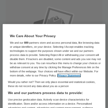
We Care About Your Privacy
We and our
889
partners store and access personal data, like browsing data
or unique identifiers, on your device. Selecting I Accept enables tracking
technologies to support the purposes shown under we and our partners
process data to provide. Selecting Reject All or withdrawing your consent will
disable them. If trackers are disabled, some content and ads you see may not
be as relevant to you. You can resurface this menu to change your choices or
withdraw consent at any time by clicking the Manage Preferences link on the
bottom of the webpage. Your choices will have effect within our Website. For
more details, refer to our Privacy Policy.
Privacy Statement
De raad van toezicht heeft besloten een
Would you rather not? Then we only place essential and statistical cookies,
waarnemend bestuurder voor Cello te
these do not record any data about you as a person
We and our partners process data to provide:
benoemen. Vanwege ernstige ziekte is
Use precise geolocation data. Actively scan device characteristics for
bestuurder Eric Demandt voor langere tijd
identification. Store and/or access information on a device. Personalised
advertising and content, advertising and content measurement, audience