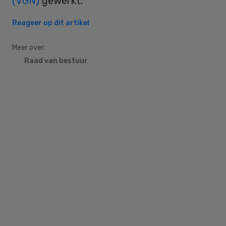
(VGN)
gewerkt.
Reageer op dit artikel
Meer over:
Raad van bestuur
Primary
Sidebar