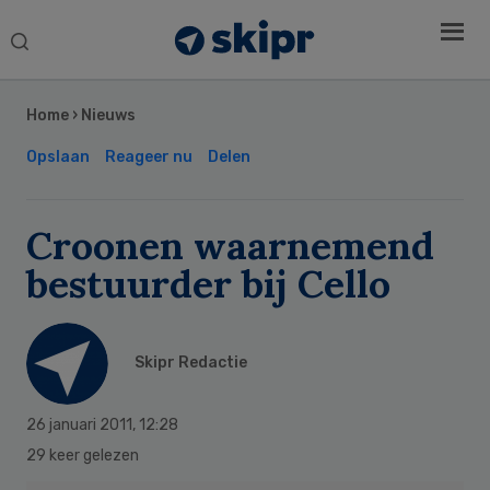
Search
this
Secondary
website
Sidebar
Home
›
Nieuws
Opslaan
Reageer nu
Delen
Croonen waarnemend
bestuurder bij Cello
Skipr Redactie
26 januari 2011
,
12:28
29 keer gelezen