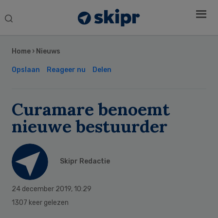
Search
this
Secondary
website
Sidebar
Home
›
Nieuws
Opslaan
Reageer nu
Delen
Curamare benoemt
nieuwe bestuurder
Skipr Redactie
24 december 2019
,
10:29
1307 keer gelezen