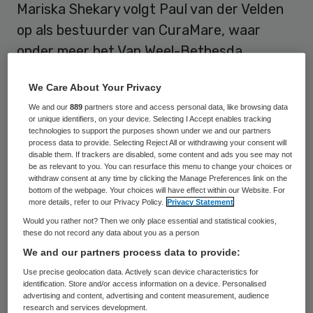
Mariska Shekary volgt Paul van der Velden
op als bestuurder van CuraMare, waar
onder meer het Van Weel-Bethesda
Ziekenhuis onder valt. Van der Velden is als
We Care About Your Privacy
medisch lid raad van bestuur op 1 december
We and our
889
partners store and access personal data, like browsing data
vanwege pensionering.Shekary zal in het
or unique identifiers, on your device. Selecting I Accept enables tracking
technologies to support the purposes shown under we and our partners
tweede kwartaal van 2020 starten bij
process data to provide. Selecting Reject All or withdrawing your consent will
CuraMare.
disable them. If trackers are disabled, some content and ads you see may not
be as relevant to you. You can resurface this menu to change your choices or
withdraw consent at any time by clicking the Manage Preferences link on the
bottom of the webpage. Your choices will have effect within our Website. For
more details, refer to our Privacy Policy.
Privacy Statement
Would you rather not? Then we only place essential and statistical cookies,
these do not record any data about you as a person
Shekary is momenteel gynaecoloog in het
We and our partners process data to provide:
Amphia Ziekenhuis en directeur zorg van de
Use precise geolocation data. Actively scan device characteristics for
integrale geboortezorgorganisatie
identification. Store and/or access information on a device. Personalised
advertising and content, advertising and content measurement, audience
Annature. Ze combineert al ruim tien jaar
research and services development.