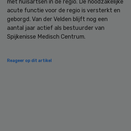
met huisartsen in de regio. De noodzakelijke
acute functie voor de regio is versterkt en
geborgd. Van der Velden blijft nog een
aantal jaar actief als bestuurder van
Spijkenisse Medisch Centrum.
Reageer op dit artikel
Primary
Sidebar