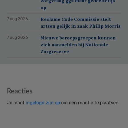
zorgvraag ggz maar gedeeltelijk
op
Reclame Code Commissie stelt
7 aug 2026
artsen gelijk in zaak Philip Morris
Nieuwe beroepsgroepen kunnen
7 aug 2026
zich aanmelden bij Nationale
Zorgreserve
Reader
Reacties
Interactions
Je moet
ingelogd zijn op
om een reactie te plaatsen.