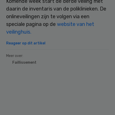
Komende week start de derde veiling met
daarin de inventaris van de poliklinieken. De
onlineveilingen zijn te volgen via een
speciale pagina op de
website van het
veilinghuis.
Reageer op dit artikel
Meer over:
Faillissement
Primary
Sidebar