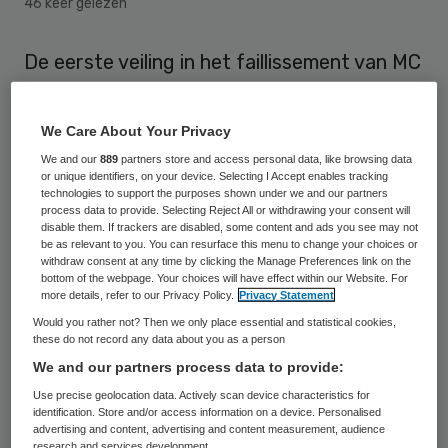
46 keer gelezen
De eerste veiling in het faillissement van MC
Slotervaart is op woensdag 27 februari
gesloten met een totale opbrengst van
We Care About Your Privacy
bijna een half miljoen euro. Op de kavels van
We and our
889
partners store and access personal data, like browsing data
de afdeling Radiologie werden ruim 3000
or unique identifiers, on your device. Selecting I Accept enables tracking
technologies to support the purposes shown under we and our partners
biedingen gedaan door 271 bieders. Via de
process data to provide. Selecting Reject All or withdrawing your consent will
disable them. If trackers are disabled, some content and ads you see may not
veilingwebsite werd vanuit 37 verschillende
be as relevant to you. You can resurface this menu to change your choices or
withdraw consent at any time by clicking the Manage Preferences link on the
landen biedingen uitgebracht.
bottom of the webpage. Your choices will have effect within our Website. For
more details, refer to our Privacy Policy.
Privacy Statement
De veiling van inventaris van MC Slotervaart
Would you rather not? Then we only place essential and statistical cookies,
these do not record any data about you as a person
is daarmee succesvol van start gegaan. De
We and our partners process data to provide:
totale opbrengst bedraagt 490.762 euro.
Use precise geolocation data. Actively scan device characteristics for
“Vooraf is het altijd lastig inschatten wat
identification. Store and/or access information on a device. Personalised
advertising and content, advertising and content measurement, audience
de inventaris van zo’n specialistische de
research and services development.