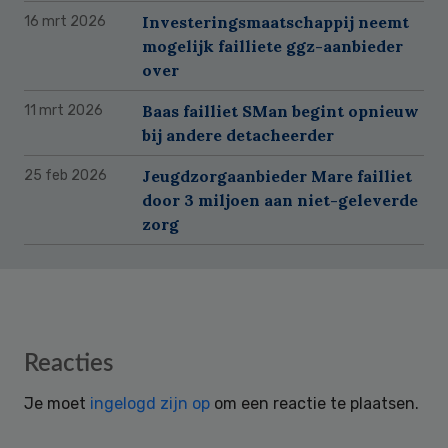
Investeringsmaatschappij neemt
16 mrt 2026
mogelijk failliete ggz-aanbieder
over
Baas failliet SMan begint opnieuw
11 mrt 2026
bij andere detacheerder
Jeugdzorgaanbieder Mare failliet
25 feb 2026
door 3 miljoen aan niet-geleverde
zorg
Reader
Reacties
Interactions
Je moet
ingelogd zijn op
om een reactie te plaatsen.