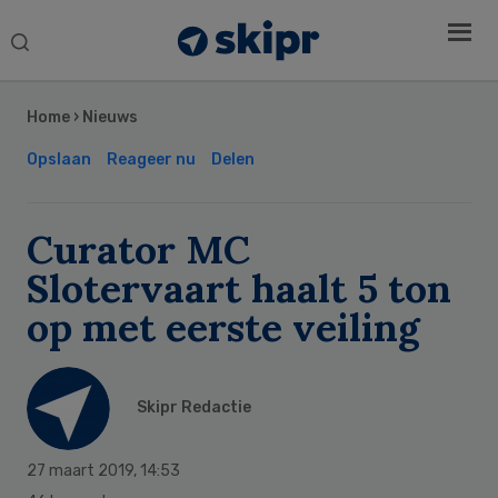
Search
this
Secondary
website
Sidebar
Home
›
Nieuws
Opslaan
Reageer nu
Delen
Curator MC
Slotervaart haalt 5 ton
op met eerste veiling
Skipr Redactie
27 maart 2019
,
14:53