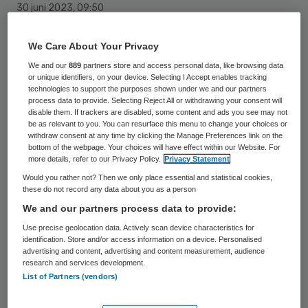
30 juni 2023
,
09:50
1018 keer gelezen
We Care About Your Privacy
Een stille bewindvoering moet mogelijk
We and our
889
partners store and access personal data, like browsing data
worden bij het faillissement van een
or unique identifiers, on your device. Selecting I Accept enables tracking
technologies to support the purposes shown under we and our partners
zorginstelling, zegt curator Floris Dix van
process data to provide. Selecting Reject All or withdrawing your consent will
disable them. If trackers are disabled, some content and ads you see may not
Turnaround Advocaten tegen
De Telegraaf
.
be as relevant to you. You can resurface this menu to change your choices or
withdraw consent at any time by clicking the Manage Preferences link on the
Bij een stille bewindvoering wordt
bottom of the webpage. Your choices will have effect within our Website. For
vooruitlopend op een faillissement al de
more details, refer to our Privacy Policy.
Privacy Statement
Would you rather not? Then we only place essential and statistical cookies,
beoogde curator ingeschakeld om ervoor te
these do not record any data about you as a person
zorgen dat de organisatie sneller een
We and our partners process data to provide:
doorstart kan maken.
Use precise geolocation data. Actively scan device characteristics for
identification. Store and/or access information on a device. Personalised
advertising and content, advertising and content measurement, audience
research and services development.
Dix noemt het voorbeeld van het
List of Partners (vendors)
faillissement van een instelling voor begeleid