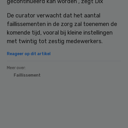
gecontinueerd kan worden”, zegt Dix
De curator verwacht dat het aantal
faillissementen in de zorg zal toenemen de
komende tijd, vooral bij kleine instellingen
met twintig tot zestig medewerkers.
Reageer op dit artikel
Meer over:
Faillissement
Primary
Sidebar