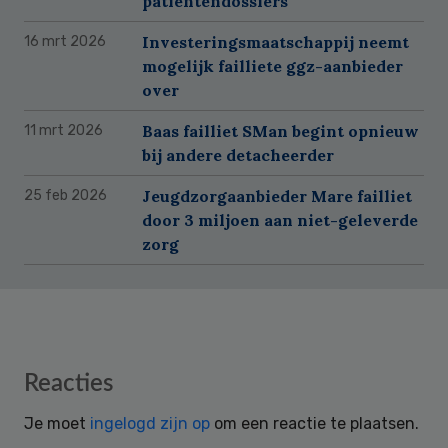
patiëntendossiers
Investeringsmaatschappij neemt
16 mrt 2026
mogelijk failliete ggz-aanbieder
over
Baas failliet SMan begint opnieuw
11 mrt 2026
bij andere detacheerder
Jeugdzorgaanbieder Mare failliet
25 feb 2026
door 3 miljoen aan niet-geleverde
zorg
Reader
Reacties
Interactions
Je moet
ingelogd zijn op
om een reactie te plaatsen.