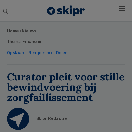
Search
this
Secondary
website
Sidebar
Home
›
Nieuws
Thema:
Financiën
Opslaan
Reageer nu
Delen
Curator pleit voor stille
bewindvoering bij
zorgfaillissement
Skipr Redactie