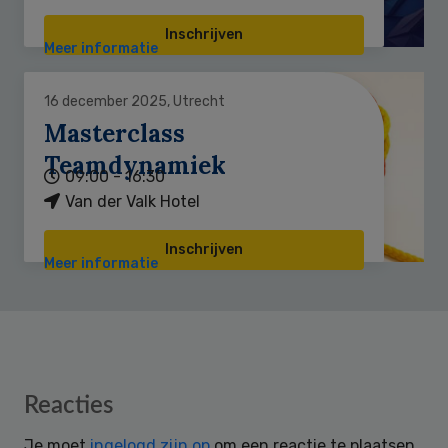
Inschrijven
Meer informatie
16 december 2025, Utrecht
Masterclass
Teamdynamiek
09:00 - 16:30
Van der Valk Hotel
Inschrijven
Meer informatie
Reader
Reacties
Interactions
Je moet
ingelogd zijn op
om een reactie te plaatsen.