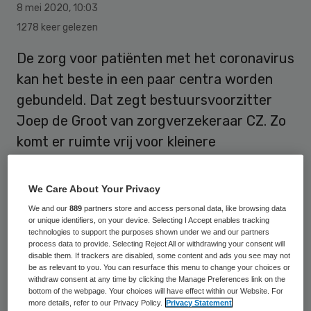
8 mei 2020
,
10:03
1278 keer gelezen
De zorg voor patiënten met het coronavirus
kan het beste in een paar centra worden
gebundeld. Dat zegt bestuursvoorzitter
Joep de Groot van zorgverzekeraar CZ. Zo
komt er ruimte vrij voor kleinere
ziekenhuizen om de ‘gewone’ patiënt te
behandelen.
We Care About Your Privacy
We and our
889
partners store and access personal data, like browsing data
or unique identifiers, on your device. Selecting I Accept enables tracking
technologies to support the purposes shown under we and our partners
Enkele ziekenhuizen
process data to provide. Selecting Reject All or withdrawing your consent will
disable them. If trackers are disabled, some content and ads you see may not
be as relevant to you. You can resurface this menu to change your choices or
Volgens De Groot moet niet meer ieder
withdraw consent at any time by clicking the Manage Preferences link on the
bottom of the webpage. Your choices will have effect within our Website. For
ziekenhuis patiënten verzorgen die zijn
more details, refer to our Privacy Policy.
Privacy Statement