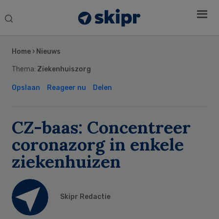
Search
this
Secondary
website
Sidebar
Home
›
Nieuws
Thema:
Ziekenhuiszorg
Opslaan
Reageer nu
Delen
CZ-baas: Concentreer
coronazorg in enkele
ziekenhuizen
Skipr Redactie