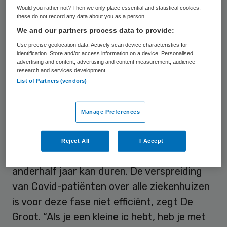
besmet met het coronavirus. “Concentreer
Would you rather not? Then we only place essential and statistical cookies,
these do not record any data about you as a person
de zorg voor Covid-patiënten in een paar
We and our partners process data to provide:
centra in de regio zodat de andere
Use precise geolocation data. Actively scan device characteristics for
ziekenhuizen de reguliere zorg kunnen
identification. Store and/or access information on a device. Personalised
advertising and content, advertising and content measurement, audience
oppakken. Dan krijgt iedereen de zorg die
research and services development.
nodig is”, zegt hij in
Trouw
.
List of Partners (vendors)
Vrijspelen voor gewone zorg
Manage Preferences
Nederland gaat een transitiefase in en die
Reject All
I Accept
fase duurt totdat er een vaccin is, wat nog
anderhalf jaar kan duren. De verspreiding
van Covid-patiënten over alle ziekenhuizen
is voor deze fase niet efficiënt, zegt De
Groot. “Als je een kleine ic hebt, heb je met