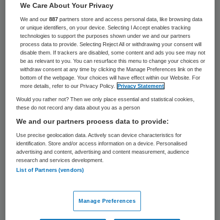
We Care About Your Privacy
We and our
887
partners store and access personal data, like browsing data
or unique identifiers, on your device. Selecting I Accept enables tracking
technologies to support the purposes shown under we and our partners
process data to provide. Selecting Reject All or withdrawing your consent will
disable them. If trackers are disabled, some content and ads you see may not
be as relevant to you. You can resurface this menu to change your choices or
withdraw consent at any time by clicking the Manage Preferences link on the
bottom of the webpage. Your choices will have effect within our Website. For
more details, refer to our Privacy Policy.
Privacy Statement
Would you rather not? Then we only place essential and statistical cookies,
these do not record any data about you as a person
We and our partners process data to provide:
Use precise geolocation data. Actively scan device characteristics for
identification. Store and/or access information on a device. Personalised
advertising and content, advertising and content measurement, audience
Het voortbestaan van de succesvolle
research and services development.
List of Partners (vendors)
alcholopoli in Eindhoven en Veldhoven is in
gevaar nu zorgverzekeraar CZ heeft
Manage Preferences
besloten de geldkraan per 1 januari 2011