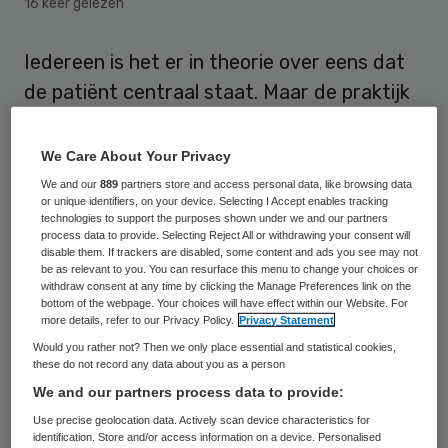
16 keer gelezen
Iedereen is het er in theorie over eens dat
de patiënt centraal staat. Maar de praktijk
is een stuk weerbarstiger, aldus Wim van
der Meeren, voorzitter raad van bestuur
We Care About Your Privacy
CZ.
We and our
889
partners store and access personal data, like browsing data
or unique identifiers, on your device. Selecting I Accept enables tracking
technologies to support the purposes shown under we and our partners
Iedereen wil minder regels, maar in de
process data to provide. Selecting Reject All or withdrawing your consent will
disable them. If trackers are disabled, some content and ads you see may not
praktijk moeten er toch weer overal regels
be as relevant to you. You can resurface this menu to change your choices or
withdraw consent at any time by clicking the Manage Preferences link on the
voor komen, zegt hij na
Voorstelling van
bottom of the webpage. Your choices will have effect within our Website. For
Zaken
. “We moeten bereid zijn om met
more details, refer to our Privacy Policy.
Privacy Statement
elkaar wat meer risico’s te lopen ten
Would you rather not? Then we only place essential and statistical cookies,
these do not record any data about you as a person
opzichte van de huidige praktijk om echt
We and our partners process data to provide:
stappen te maken. “
Use precise geolocation data. Actively scan device characteristics for
identification. Store and/or access information on a device. Personalised