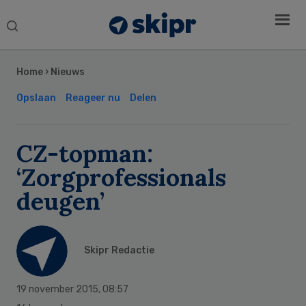
Search
this
Secondary
website
Sidebar
Home
›
Nieuws
Opslaan
Reageer nu
Delen
CZ-topman:
‘Zorgprofessionals
deugen’
Skipr Redactie
19 november 2015
,
08:57