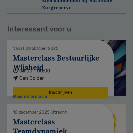
zich aanmelden bij Nationale
Zorgreserve
Interessant voor u
Vanaf 28 oktober 2025
Masterclass Bestuurlijke
Wijsheid
00:00 - 00:00
Den Dolder
Inschrijven
Meer informatie
16 december 2025, Utrecht
Masterclass
Teamdynamiek