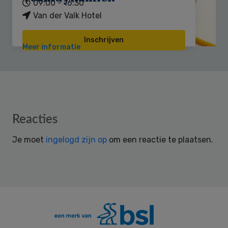
09:00 - 16:30
Van der Valk Hotel
Inschrijven
Meer informatie
Reader
Reacties
Interactions
Je moet
ingelogd zijn op
om een reactie te plaatsen.