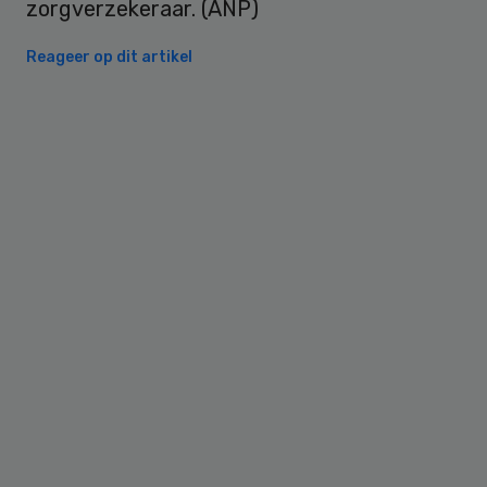
zorgverzekeraar. (ANP)
Reageer op dit artikel
Primary
Sidebar