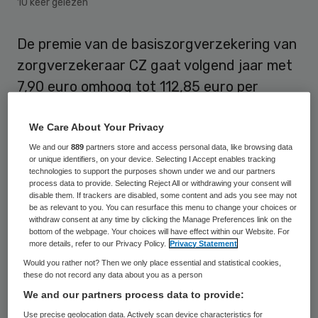
10 keer gelezen
De premie van de basiszorgverzekering van
zorgverzekeraar CZ gaat volgend jaar met
7,90 euro omhoog tot 112,85 euro per
maand. Dat komt neer op een stijging met
7,5 procent, maakte het
We Care About Your Privacy
verzekeringsconcern dinsdag bekend.
We and our
889
partners store and access personal data, like browsing data
or unique identifiers, on your device. Selecting I Accept enables tracking
technologies to support the purposes shown under we and our partners
Volgens CZ is dat bedrag nog altijd ver
process data to provide. Selecting Reject All or withdrawing your consent will
disable them. If trackers are disabled, some content and ads you see may not
onder de kostprijs. De zorgverzekeraar
be as relevant to you. You can resurface this menu to change your choices or
withdraw consent at any time by clicking the Manage Preferences link on the
verwacht het komende jaar per verzekerde
bottom of the webpage. Your choices will have effect within our Website. For
more details, refer to our Privacy Policy.
Privacy Statement
maandelijks 125,20 euro aan zorgkosten
Would you rather not? Then we only place essential and statistical cookies,
kwijt te zijn. Het tekort van 12,35 euro zegt
these do not record any data about you as a person
CZ aan te vullen uit de reserves.
We and our partners process data to provide:
Use precise geolocation data. Actively scan device characteristics for