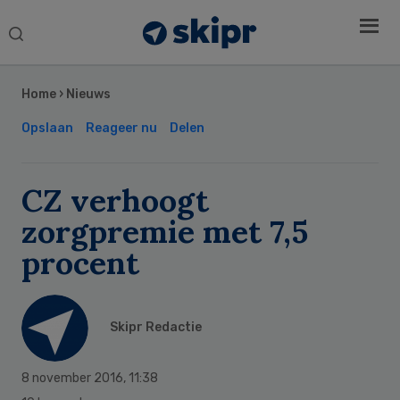
Search
this
Secondary
website
Sidebar
Home
›
Nieuws
Opslaan
Reageer nu
Delen
CZ verhoogt
zorgpremie met 7,5
procent
Skipr Redactie
8 november 2016
,
11:38