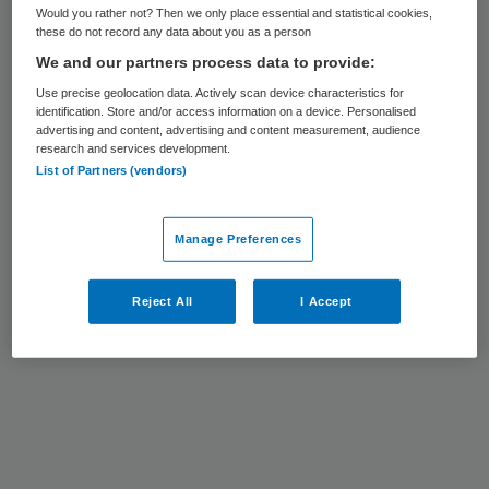
Would you rather not? Then we only place essential and statistical cookies,
dat de meeste winst te behalen is in het
these do not record any data about you as a person
sociale domein: ,,We moeten veel meer
We and our partners process data to provide:
aandacht hebben voor de
Use precise geolocation data. Actively scan device characteristics for
identification. Store and/or access information on a device. Personalised
leefomstandigheden en de onderliggende
advertising and content, advertising and content measurement, audience
oorzaken van gezondheidsproblemen.”
research and services development.
List of Partners (vendors)
Reageer op dit artikel
Manage Preferences
Primary
Sidebar
Reject All
I Accept