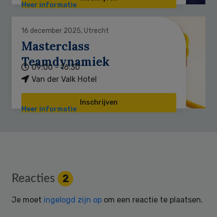
Meer informatie
16 december 2025, Utrecht
Masterclass
Teamdynamiek
09:00 - 16:30
Van der Valk Hotel
Inschrijven
Meer informatie
Reader
Reacties
2
Interactions
Je moet
ingelogd zijn op
om een reactie te plaatsen.