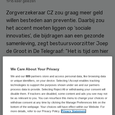
1916 keer gelezen
Zorgverzekeraar CZ zou graag meer geld
willen besteden aan preventie. Daarbij zou
het accent moeten liggen op ‘sociale
innovaties’, die bijdragen aan een gezonde
samenleving, zegt bestuursvoorzitter Joep
de Groot in De Telegraaf: “Het is tijd om hier
afspraken over te maken.”
We Care About Your Privacy
De vergrijzing en personeelstekorten maken
We and our
889
partners store and access personal data, like browsing data
or unique identifiers, on your device. Selecting I Accept enables tracking
het volgens CZ noodzakelijk om de zorg
technologies to support the purposes shown under we and our partners
process data to provide. Selecting Reject All or withdrawing your consent will
anders te organiseren. “Niet alles kan meer
disable them. If trackers are disabled, some content and ads you see may not
be as relevant to you. You can resurface this menu to change your choices or
zoals we gewend zijn, aldus De Groot.
withdraw consent at any time by clicking the Manage Preferences link on the
bottom of the webpage. Your choices will have effect within our Website. For
Hij zegt in het interview met De Telegraaf
more details, refer to our Privacy Policy.
Privacy Statement