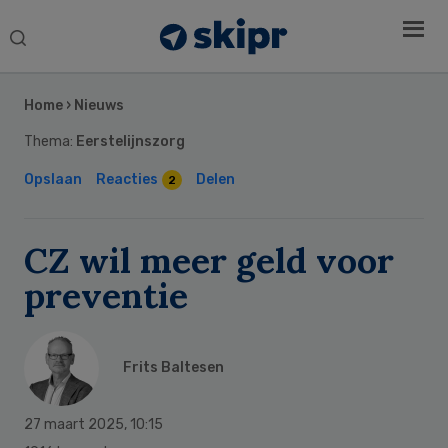
Search
this
Secondary
website
Sidebar
Home
›
Nieuws
Thema:
Eerstelijnszorg
Opslaan
Reacties
Delen
2
CZ wil meer geld voor
preventie
Frits Baltesen
27 maart 2025
,
10:15