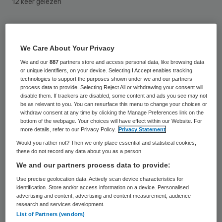
12 keer gelezen
D66 wil jaarlijks 400 miljoen euro uittrekken
om verpleegkundigen en verzorgenden bij
We Care About Your Privacy
te scholen en extra personeel aan te
We and our
887
partners store and access personal data, like browsing data
or unique identifiers, on your device. Selecting I Accept enables tracking
nemen. “De druk op verpleegkundigen is nu
technologies to support the purposes shown under we and our partners
process data to provide. Selecting Reject All or withdrawing your consent will
te groot”, vindt Tweede Kamerlid Vera
disable them. If trackers are disabled, some content and ads you see may not
Bergkamp.
be as relevant to you. You can resurface this menu to change your choices or
withdraw consent at any time by clicking the Manage Preferences link on the
bottom of the webpage. Your choices will have effect within our Website. For
Het personeel van zorginstellingen doet
more details, refer to our Privacy Policy.
Privacy Statement
,,ontzettend goed werk”, maar om te
Would you rather not? Then we only place essential and statistical cookies,
these do not record any data about you as a person
zorgen dat de medewerkers het werk ook
We and our partners process data to provide:
aankunnen hebben zij volgens Bergkamp
Use precise geolocation data. Actively scan device characteristics for
bijscholing en versterking nodig. De steeds
identification. Store and/or access information on a device. Personalised
advertising and content, advertising and content measurement, audience
ingewikkelder zorg vraagt meer kennis en
research and services development.
List of Partners (vendors)
vaardigheden van het personeel.