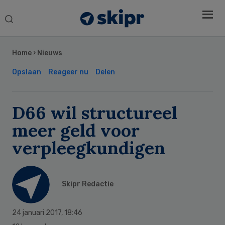
Search
this
Secondary
website
Sidebar
Home
›
Nieuws
Opslaan
Reageer nu
Delen
D66 wil structureel
meer geld voor
verpleegkundigen
Skipr Redactie
24 januari 2017
,
18:46