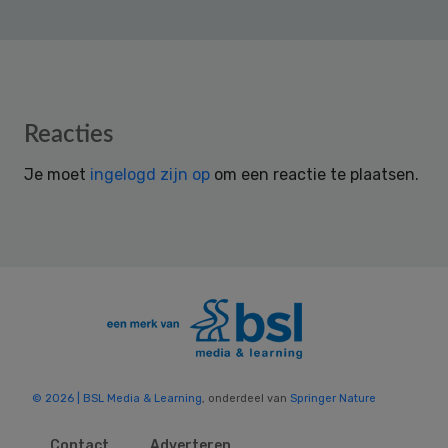
Reader
Reacties
Interactions
Je moet
ingelogd zijn op
om een reactie te plaatsen.
© 2026 | BSL Media & Learning
, onderdeel van
Springer Nature
Contact
Adverteren