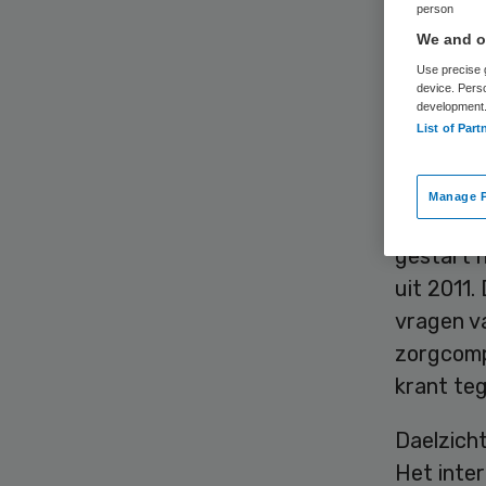
Öz
person
We and ou
Use precise g
device. Pers
development
List of Part
Manage P
De Limbur
gestart 
uit 2011.
vragen va
zorgcompl
krant teg
Daelzicht
Het inte