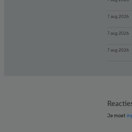
7 aug 2026
7 aug 2026
7 aug 2026
Reader
Reactie
Interactions
Je moet
in