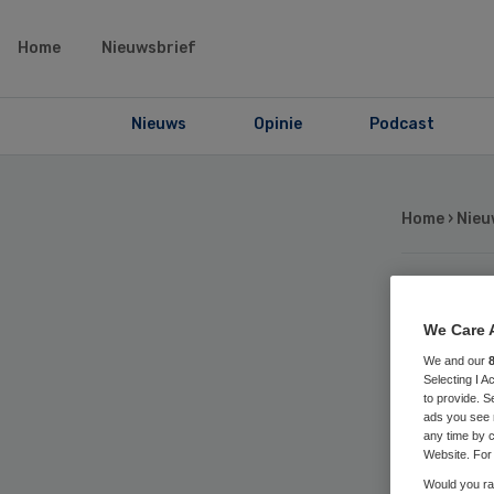
Home
Nieuwsbrief
Nieuws
Opinie
Podcast
Home
›
Nieu
Dae
We Care 
We and our
in
Selecting I 
to provide. S
ads you see 
na
any time by c
Website. For 
Would you rat