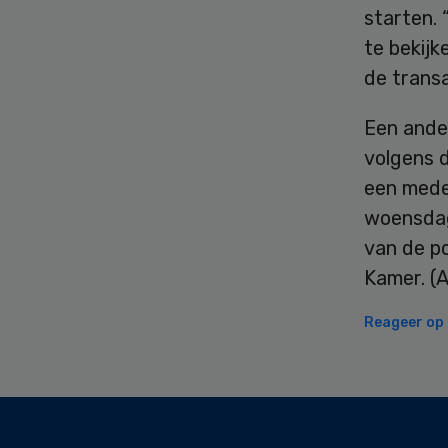
starten. 
te bekijk
de transa
Een ander
volgens 
een medew
woensdag
van de po
Kamer. (
Reageer op d
Secondary
Sidebar