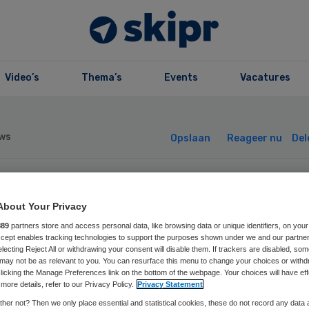
Video’s
Thema’s
Events
Vacatures
ws
Opslaan
Reageer nu
Del
lzicht start
About Your Privacy
889
partners store and access personal data, like browsing data or unique identifiers, on your
tegriteitsonderz
Accept enables tracking technologies to support the purposes shown under we and our partne
electing Reject All or withdrawing your consent will disable them. If trackers are disabled, so
may not be as relevant to you. You can resurface this menu to change your choices or withd
ar DENK-voorma
licking the Manage Preferences link on the bottom of the webpage. Your choices will have eff
more details, refer to our Privacy Policy.
Privacy Statement
her not? Then we only place essential and statistical cookies, these do not record any data