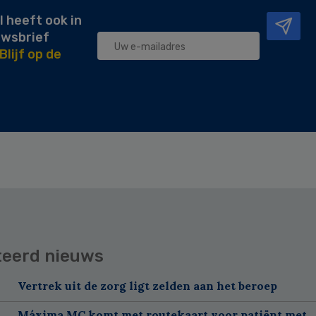
l heeft ook in
uwsbrief
Blijf op de
teerd nieuws
Vertrek uit de zorg ligt zelden aan het beroep
Máxima MC komt met routekaart voor patiënt met