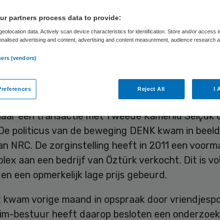
türk
r partners process data to provide:
eolocation data. Actively scan device characteristics for identification. Store and/or access 
onalised advertising and content, advertising and content measurement, audience research 
.
Skipr Redactie
15 juni 2016
,
08:29
21 keer gelezen
ners (vendors)
references
Reject All
I 
gse zorginstelling Daelzicht is een integriteitso
naar een transactie met Tweede Kamerlid Selçuk 
 De politicus van de beweging DENK kwam in beeld
n NRC. De zorginstelling heeft in 2011 een voorma
ex aan een bedrijf van Öztürk verkocht. Dit is v
en een opmerkelijk lage prijs gebeurd.
 kwam vorige maand in opspraak door vriendjespol
rim-bestuur heeft daarop besloten een onderzoek