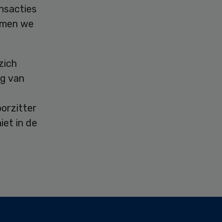
nsacties
nemen we
zich
ng van
orzitter
iet in de