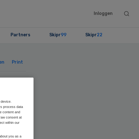
Searc
Inloggen
this
websit
Partners
Skipr
99
Skipr
22
Primary
Sidebar
en
Print
 device.
oek
rs process data
me content and
raw consent at
n
ect within our
 about you as a