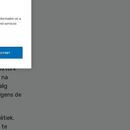
information on a
and services
Accept
nderzoek
Öztürk
 na
lig
olgens de
itiek.
 te