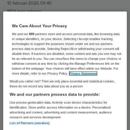
10 februari 2020
,
09:40
1806 keer gelezen
Elke dag worden er gemiddeld zeker 560
We Care About Your Privacy
ziekenhuisbedden bezet gehouden terwijl
We and our
889
partners store and access personal data, like browsing data
or unique identifiers, on your device. Selecting I Accept enables tracking
dat niet nodig is. De patiënten die er liggen
technologies to support the purposes shown under we and our partners
hadden al ontslagen moeten worden, maar
process data to provide. Selecting Reject All or withdrawing your consent will
disable them. If trackers are disabled, some content and ads you see may not
kunnen nergens heen. Dat blijkt uit een
be as relevant to you. You can resurface this menu to change your choices or
withdraw consent at any time by clicking the Manage Preferences link on the
inventarisatie van RTL Nieuws.
bottom of the webpage. Your choices will have effect within our Website. For
more details, refer to our Privacy Policy.
Privacy Statement
Would you rather not? Then we only place essential and statistical cookies,
these do not record any data about you as a person
Stokkende doorstroom
We and our partners process data to provide:
Use precise geolocation data. Actively scan device characteristics for
Ziekenhuizen komen door de stokkende
identification. Store and/or access information on a device. Personalised
advertising and content, advertising and content measurement, audience
doorstroom in de problemen en moeten
research and services development.
soms nieuwe patiënten weigeren.
List of Partners (vendors)