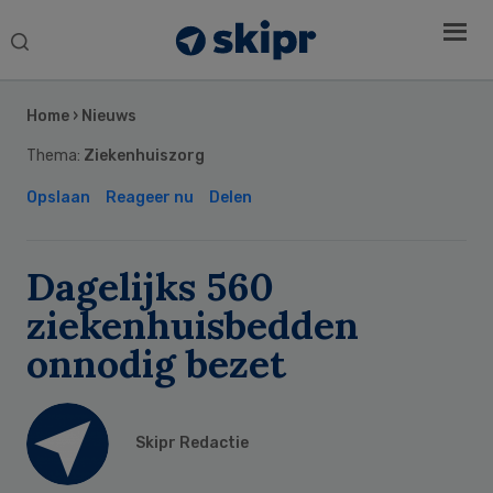
Search
this
Secondary
website
Sidebar
Home
›
Nieuws
Thema:
Ziekenhuiszorg
Opslaan
Reageer nu
Delen
Dagelijks 560
ziekenhuisbedden
onnodig bezet
Skipr Redactie