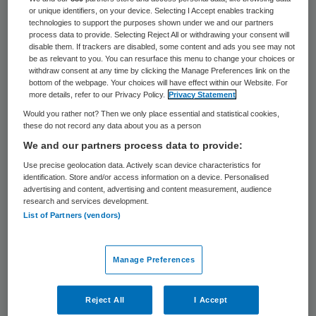
35 keer gelezen
or unique identifiers, on your device. Selecting I Accept enables tracking
technologies to support the purposes shown under we and our partners
process data to provide. Selecting Reject All or withdrawing your consent will
DBC-Onderhoud ontwikkelt DBC’s voor de
disable them. If trackers are disabled, some content and ads you see may not
be as relevant to you. You can resurface this menu to change your choices or
somatische revalidatiezorg. De uitvoering
withdraw consent at any time by clicking the Manage Preferences link on the
van het ontwikkeltraject is gestart. Het
bottom of the webpage. Your choices will have effect within our Website. For
more details, refer to our Privacy Policy.
Privacy Statement
streven is de DBC’s voor somatische
Would you rather not? Then we only place essential and statistical cookies,
revalidatiezorg per 1 januari 2013 in te
these do not record any data about you as a person
We and our partners process data to provide:
voeren.
Use precise geolocation data. Actively scan device characteristics for
identification. Store and/or access information on a device. Personalised
Overheveling AWBZ naar Zvw
advertising and content, advertising and content measurement, audience
research and services development.
List of Partners (vendors)
De somatische revalidatiezorg wordt per 1
januari 2012 overgeheveld van de AWBZ
Manage Preferences
naar de Zvw. De
DBC-systematiek
volgt
een jaar later. Een groep instellingen start in
Reject All
I Accept
2011 al met het registreren van de DBC-