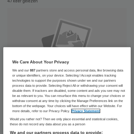
47 keer gelezen
We Care About Your Privacy
We and our
887
partners store and access personal data, like browsing data
or unique identifiers, on your device. Selecting I Accept enables tracking
technologies to support the purposes shown under we and our partners
process data to provide. Selecting Reject All or withdrawing your consent will
disable them. If trackers are disabled, some content and ads you see may not
be as relevant to you. You can resurface this menu to change your choices or
withdraw consent at any time by clicking the Manage Preferences link on the
bottom of the webpage. Your choices will have effect within our Website. For
Zorgverzekeraar De Friesland neemt de
more details, refer to our Privacy Policy.
Privacy Statement
gedeeltelijke betaling van nieuwe
Would you rather not? Then we only place essential and statistical cookies,
these do not record any data about you as a person
gymleraren op zich. De Friesland trekt hier
We and our partners process data to provide: