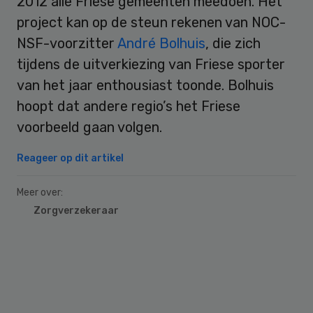
2012 alle Friese gemeenten meedoen. Het
project kan op de steun rekenen van NOC-
NSF-voorzitter
André Bolhuis
, die zich
tijdens de uitverkiezing van Friese sporter
van het jaar enthousiast toonde. Bolhuis
hoopt dat andere regio’s het Friese
voorbeeld gaan volgen.
Reageer op dit artikel
Meer over:
Zorgverzekeraar
Primary
Sidebar