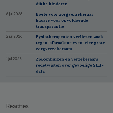
dikke kinderen
Boete voor zorgverzekeraar
6 jul 2026
Eucare voor onvoldoende
transparantie
Fysiotherapeuten verliezen zaak
2 jul 2026
tegen 'afbraaktarieven' vier grote
zorgverzekeraars
Ziekenhuizen en verzekeraars
1 jul 2026
redetwisten over gevoelige SEH-
data
Reader
Reacties
Interactions