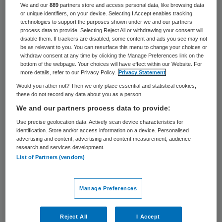
We and our
889
partners store and access personal data, like browsing data
Bestuurder Joris de Jong van het Sint
or unique identifiers, on your device. Selecting I Accept enables tracking
technologies to support the purposes shown under we and our partners
Franciscus Ziekenhuis en Caroline van den
process data to provide. Selecting Reject All or withdrawing your consent will
disable them. If trackers are disabled, some content and ads you see may not
Brekel, directeur van de Landelijke
be as relevant to you. You can resurface this menu to change your choices or
vereniging van Artsen in Dienstverband
withdraw consent at any time by clicking the Manage Preferences link on the
bottom of the webpage. Your choices will have effect within our Website. For
(LAD), zijn toegetreden tot het bestuur van
more details, refer to our Privacy Policy.
Privacy Statement
Stichting IZZ.
Would you rather not? Then we only place essential and statistical cookies,
these do not record any data about you as a person
We and our partners process data to provide:
Joris de Jong treedt toe namens
Use precise geolocation data. Actively scan device characteristics for
de
Nederlandse Vereniging van
identification. Store and/or access information on a device. Personalised
advertising and content, advertising and content measurement, audience
Ziekenhuizen (NVZ)
en Caroline van den
research and services development.
Brekel namens de
Federatie van
List of Partners (vendors)
Beroepsorganisaties in de Zorg (FBZ).
Ze
volgen respectievelijk Peter de Kubber en
Manage Preferences
Alex van Bolderen op.
Reject All
I Accept