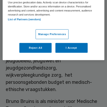
Use precise geolocation data. Actively scan device characteristics for
eindverantwoordelijkheid. Die vragen lijken
identification. Store and/or access information on a device. Personalised
advertising and content, advertising and content measurement, audience
met de
brief
van de bewindslieden, mede
research and services development.
ondertekend door staatssecretaris Paul
List of Partners (vendors)
Blokhuis (CU), beantwoord.
Manage Preferences
De Jonge wordt dus als minister van VWS
eindverantwoordelijke. In zijn portefeuille
Reject All
I Accept
heeft hij Care, Wlz, Wmo en mantelzorg,
jeugdbeleid, jeugdwet en
jeugdgezondheidszorg,
wijkverpleegkundige zorg, het
persoonsgebonden budget en medisch-
ethische vraagstukken.
Bruno Bruins is als minister voor Medische