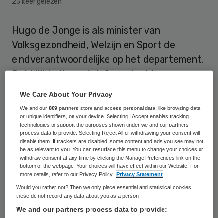
23 keer gelezen
Hugo de Jonge is als minister van
Volksgezondheid, Welzijn en Sport de
eindverantwoordelijke op het departement.
Dat blijkt uit een brief van de drie
bewindslieden op VWS aan de Tweede
We Care About Your Privacy
Kamer over de verdeling van hun
We and our
889
partners store and access personal data, like browsing data
portefeuilles.
or unique identifiers, on your device. Selecting I Accept enables tracking
technologies to support the purposes shown under we and our partners
process data to provide. Selecting Reject All or withdrawing your consent will
Sinds de benoeming van de Hugo de Jonge
disable them. If trackers are disabled, some content and ads you see may not
be as relevant to you. You can resurface this menu to change your choices or
(CDA) en Bruno Bruins (VVD), maar ook
withdraw consent at any time by clicking the Manage Preferences link on the
bottom of the webpage. Your choices will have effect within our Website. For
andere duo-ministers in het nieuwe kabinet,
more details, refer to our Privacy Policy.
Privacy Statement
zijn er uit de Eerste en Tweede Kamer
Would you rather not? Then we only place essential and statistical cookies,
these do not record any data about you as a person
vragen gekomen over de verdeling van
We and our partners process data to provide:
taken en met name over