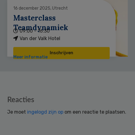
16 december 2025, Utrecht
Masterclass
Teamdynamiek
09:00 - 16:30
Van der Valk Hotel
Inschrijven
Meer informatie
Reader
Reacties
Interactions
Je moet
ingelogd zijn op
om een reactie te plaatsen.