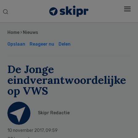
Search
this
Secondary
website
Sidebar
Home
›
Nieuws
Opslaan
Reageer nu
Delen
De Jonge
eindverantwoordelijke
op VWS
Skipr Redactie
10 november 2017
,
09:59