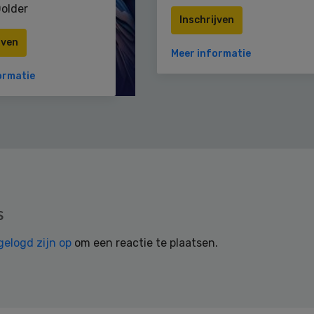
older
Inschrijven
jven
Meer informatie
ormatie
s
gelogd zijn op
om een reactie te plaatsen.