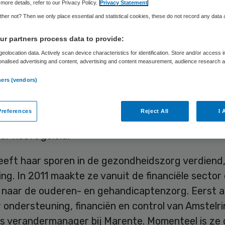
more details, refer to our Privacy Policy.
Privacy Statement
her not? Then we only place essential and statistical cookies, these do not record any data
Skipr Redactie
12 januari 2018
,
12:00
54 keer gelezen
r partners process data to provide:
eolocation data. Actively scan device characteristics for identification. Store and/or access 
onalised advertising and content, advertising and content measurement, audience research 
.
an toezicht van De Pieter Raat Stichting heeft G
ners (vendors)
r 1 februari 2018 benoemd als nieuwe bestuurder.
elon Sijsenaar op, die de organisatie sinds het a
references
Reject All
I 
urder Irma Krieg in september 2017 als interim-
r heeft geleid.
eeft haar sporen in de gezondheidszorg verdiend
ing. In 2011 maakte ze vanuit de financiële sector
 naar de ouderen- en gehandicaptenzorg. Eerst a
 ondersteuning, financiën en control van Amstelri
ls verandermanager bij Marente. Momenteel is ze 