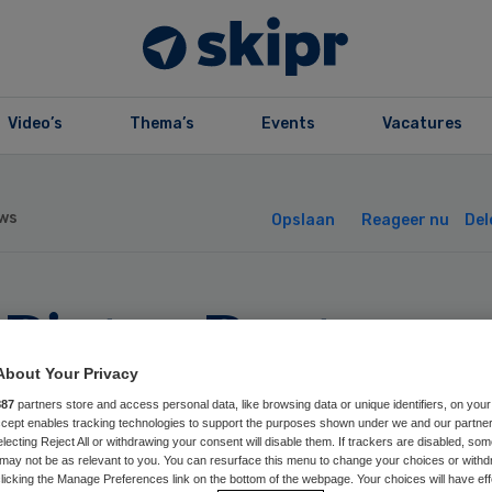
Video’s
Thema’s
Events
Vacatures
ws
Opslaan
Reageer nu
Del
Pieter Raat
ichting benoemt
About Your Privacy
887
partners store and access personal data, like browsing data or unique identifiers, on your
Accept enables tracking technologies to support the purposes shown under we and our partne
euwe bestuurder
electing Reject All or withdrawing your consent will disable them. If trackers are disabled, so
may not be as relevant to you. You can resurface this menu to change your choices or withd
licking the Manage Preferences link on the bottom of the webpage. Your choices will have eff