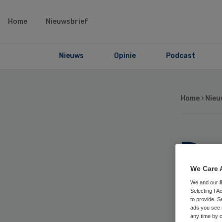
Home
Nieuwsbrief
Nieuws
Opinie
Podcast
Home
›
Nieu
De 
St
We Care 
We and our
Selecting I 
ni
to provide. S
ads you see 
any time by c