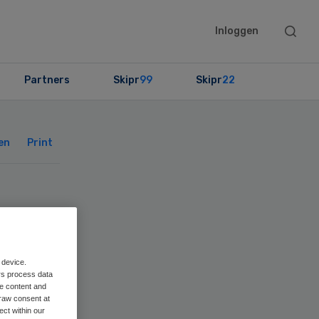
Searc
Inloggen
this
websit
Partners
Skipr
99
Skipr
22
Primary
Sidebar
en
Print
 device.
rs process data
me content and
raw consent at
ect within our