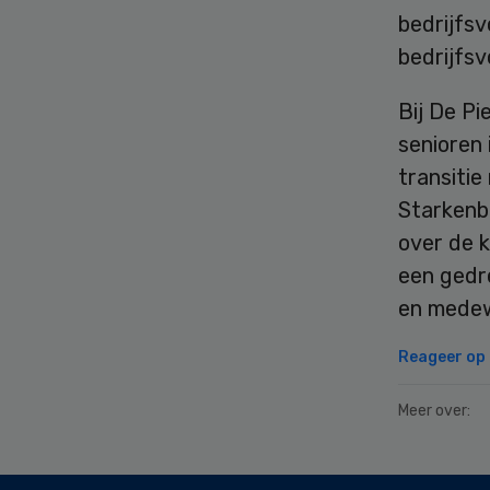
bedrijfsv
bedrijfsv
Bij De Pi
senioren
transitie
Starkenbu
over de 
een gedr
en medewe
Reageer op d
Meer over:
Secondary