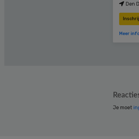
Den D
Inschri
Meer inf
Reader
Reactie
Interactions
Je moet
in