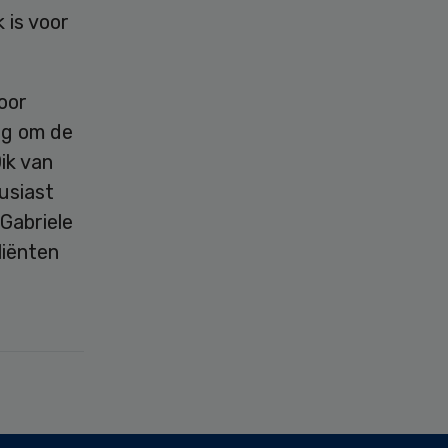
 is voor
oor
ng om de
ik van
usiast
Gabriele
iënten