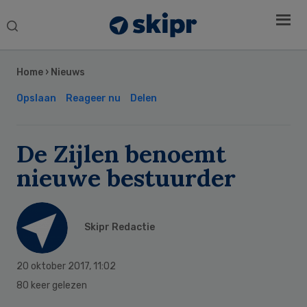
Search
this
Secondary
website
Sidebar
Home
›
Nieuws
Opslaan
Reageer nu
Delen
De Zijlen benoemt
nieuwe bestuurder
Skipr Redactie
20 oktober 2017
,
11:02
80 keer gelezen