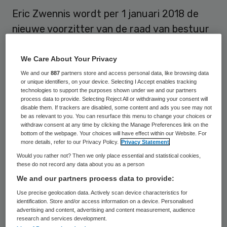
Eric Zwennis wordt per 1 januari 2018 de
nieuwe voorzitter van de raad van bestuur
van zorgorganisatie De Zijlen. Hij volgt
Hetty de With op. Zij neemt na twintig jaar
We Care About Your Privacy
als bestuurder afscheid en gaat met
We and our
887
partners store and access personal data, like browsing data
or unique identifiers, on your device. Selecting I Accept enables tracking
pensioen.
technologies to support the purposes shown under we and our partners
process data to provide. Selecting Reject All or withdrawing your consent will
disable them. If trackers are disabled, some content and ads you see may not
Eric Zwennis (1961) is sinds 2011 lid van de
be as relevant to you. You can resurface this menu to change your choices or
withdraw consent at any time by clicking the Manage Preferences link on the
raad van bestuur van Ipse de Bruggen, een
bottom of the webpage. Your choices will have effect within our Website. For
more details, refer to our Privacy Policy.
Privacy Statement
gehandicaptenzorgorganisatie in Zuid-
Would you rather not? Then we only place essential and statistical cookies,
Holland. Hij is een ervaren bestuurder en
these do not record any data about you as a person
kiest ervoor om zijn loopbaan in het noorden
We and our partners process data to provide:
bij De Zijlen voort te zetten, zo laat de
Use precise geolocation data. Actively scan device characteristics for
identification. Store and/or access information on a device. Personalised
organisatie, die mensen met verstandelijke
advertising and content, advertising and content measurement, audience
research and services development.
beperking begeleid, weten.