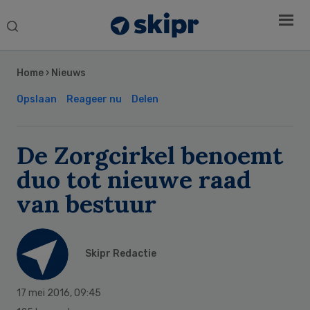
Search
this
Secondary
website
Sidebar
Home
›
Nieuws
Opslaan
Reageer nu
Delen
De Zorgcirkel benoemt
duo tot nieuwe raad
van bestuur
Skipr Redactie
17 mei 2016
,
09:45