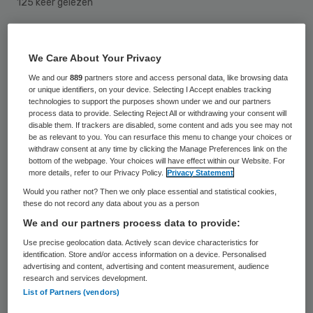
125 keer gelezen
Ronald Buijs en Monique Cremers treden
We Care About Your Privacy
per 1 juni in dienst als respectievelijk
We and our
889
partners store and access personal data, like browsing data
bestuursvoorzitter en lid van de raad van
or unique identifiers, on your device. Selecting I Accept enables tracking
technologies to support the purposes shown under we and our partners
bestuur van De Zorgcirkel. Zij volgen
process data to provide. Selecting Reject All or withdrawing your consent will
Maarten de Vries (66) op, die na 39 jaar met
disable them. If trackers are disabled, some content and ads you see may not
be as relevant to you. You can resurface this menu to change your choices or
pensioen gaat.
withdraw consent at any time by clicking the Manage Preferences link on the
bottom of the webpage. Your choices will have effect within our Website. For
more details, refer to our Privacy Policy.
Privacy Statement
Zowel Buijs als Cremers hebben jarenlange
Would you rather not? Then we only place essential and statistical cookies,
ervaring in de zorg, in leidinggevende en
these do not record any data about you as a person
bestuurlijke rollen in verschillende takken
We and our partners process data to provide:
van de sector. Buijs is tot en met 31 mei
Use precise geolocation data. Actively scan device characteristics for
identification. Store and/or access information on a device. Personalised
werkzaam als directeur bij Yulius Kind- en
advertising and content, advertising and content measurement, audience
research and services development.
jeugdpsychiatrie. Hij deed daar veel
List of Partners (vendors)
ervaring op met transities in het sociale