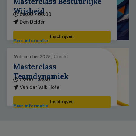
Masterclass Bestuurlijke
Wijsheid
00:00 - 00:00
Den Dolder
Inschrijven
Meer informatie
16 december 2025, Utrecht
Masterclass
Teamdynamiek
09:00 - 16:30
Van der Valk Hotel
Inschrijven
Meer informatie