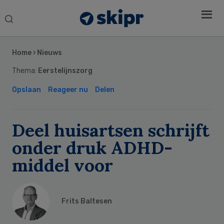
Search
this
Secondary
website
Sidebar
Home
›
Nieuws
Thema:
Eerstelijnszorg
Opslaan
Reageer nu
Delen
Deel huisartsen schrijft
onder druk ADHD-
middel voor
Frits Baltesen