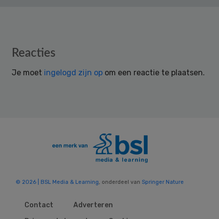
Reader
Reacties
Interactions
Je moet
ingelogd zijn op
om een reactie te plaatsen.
© 2026 | BSL Media & Learning
, onderdeel van
Springer Nature
Contact
Adverteren