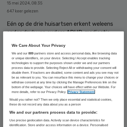
15 mei 2024
,
08:35
647 keer gelezen
Eén op de drie huisartsen erkent weleens
onder druk van ouders ADHD-medicatie
voor te schrijven aan kinderen. Een op de
We Care About Your Privacy
vijf zegt dit onder druk van scholen te
We and our
889
partners store and access personal data, like browsing data
hebben gedaan.
or unique identifiers, on your device. Selecting I Accept enables tracking
technologies to support the purposes shown under we and our partners
process data to provide. Selecting Reject All or withdrawing your consent will
disable them. If trackers are disabled, some content and ads you see may not
De huisartsen gaven dit aan in een enquête
be as relevant to you. You can resurface this menu to change your choices or
withdraw consent at any time by clicking the Manage Preferences link on the
van onderzoeker Anne-Flore Matthijssen
bottom of the webpage. Your choices will have effect within our Website. For
more details, refer to our Privacy Policy.
Privacy Statement
van het Universitair Medisch Centrum
Would you rather not? Then we only place essential and statistical cookies,
Groningen (UMCG). Ze promoveert
these do not record any data about you as a person
woensdag op haar onderzoek naar het
We and our partners process data to provide:
gebruik van Ritalin en soortgelijke middelen.
Use precise geolocation data. Actively scan device characteristics for
identification. Store and/or access information on a device. Personalised