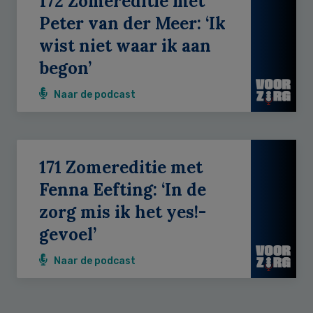
172 Zomereditie met
Peter van der Meer: ‘Ik
wist niet waar ik aan
begon’
Naar de podcast
171 Zomereditie met
Fenna Eefting: ‘In de
zorg mis ik het yes!-
gevoel’
Naar de podcast