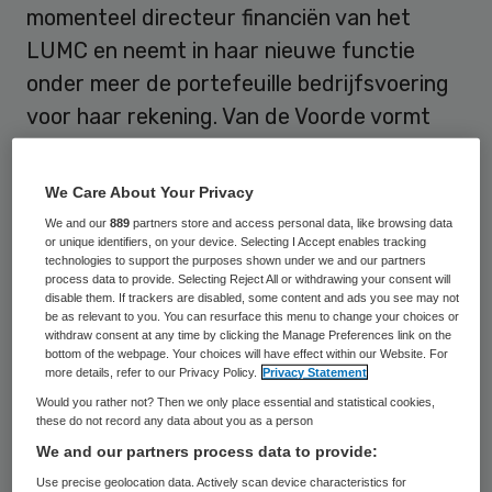
momenteel directeur financiën van het
LUMC en neemt in haar nieuwe functie
onder meer de portefeuille bedrijfsvoering
voor haar rekening. Van de Voorde vormt
samen met bestuursvoorzitter Jurgen
Sernee en Hilde de Snoo de raad van
We Care About Your Privacy
bestuur. Interim-bestuurder Rik Riemens
We and our
889
partners store and access personal data, like browsing data
blijft tot 1 oktober 2026 actief.
or unique identifiers, on your device. Selecting I Accept enables tracking
technologies to support the purposes shown under we and our partners
process data to provide. Selecting Reject All or withdrawing your consent will
PZC Dordrecht
heeft
Arjo Hoogwerf
disable them. If trackers are disabled, some content and ads you see may not
be as relevant to you. You can resurface this menu to change your choices or
benoemd tot bestuurder van de vvt-
withdraw consent at any time by clicking the Manage Preferences link on the
bottom of the webpage. Your choices will have effect within our Website. For
instelling Ze treedt aan per 1 augustus
more details, refer to our Privacy Policy.
Privacy Statement
2026. Zij volgt interim-bestuurder Tijs van
Would you rather not? Then we only place essential and statistical cookies,
these do not record any data about you as a person
der Wielen op, die per 1 juni vertrok. Als de
We and our partners process data to provide:
voorgenomen fusie met Aafje doorgaat
Use precise geolocation data. Actively scan device characteristics for