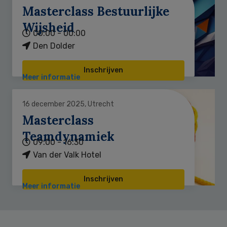
Masterclass Bestuurlijke
Wijsheid
00:00 - 00:00
Den Dolder
Inschrijven
Meer informatie
16 december 2025, Utrecht
Masterclass
Teamdynamiek
09:00 - 16:30
Van der Valk Hotel
Inschrijven
Meer informatie