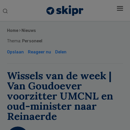
Search
this
Secondary
website
Sidebar
Home
›
Nieuws
Thema:
Personeel
Opslaan
Reageer nu
Delen
Wissels van de week |
Van Goudoever
voorzitter UMCNL en
oud-minister naar
Reinaerde