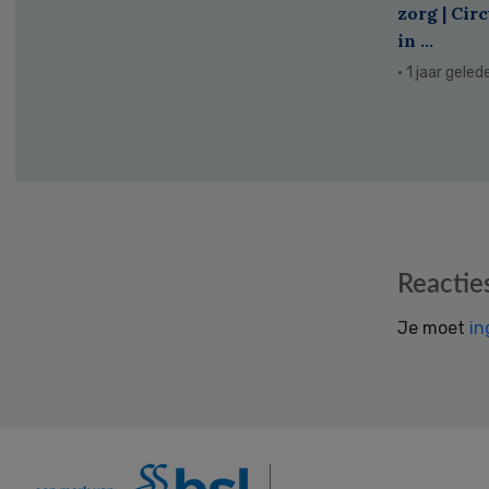
zorg | Cir
in ...
· 1 jaar geled
Reader
Reactie
Interactions
Je moet
in