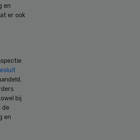
g en
at er ook
nspectie
esluit
handeld.
rders
owel bij
t de
g en