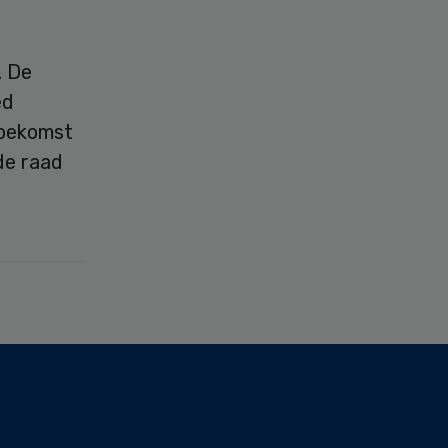
. De
ed
toekomst
 de raad