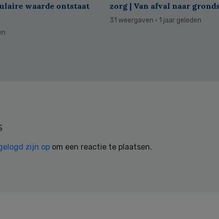
culaire waarde ontstaat
zorg | Van afval naar grond
31 weergaven
· 1 jaar geleden
en
s
gelogd zijn op
om een reactie te plaatsen.