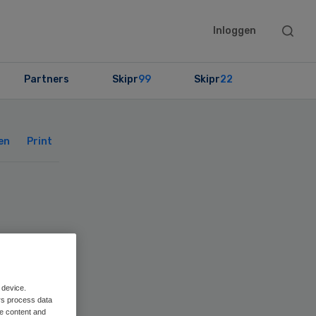
Searc
Inloggen
this
websit
Partners
Skipr
99
Skipr
22
Primary
Sidebar
en
Print
 device.
rs process data
me content and