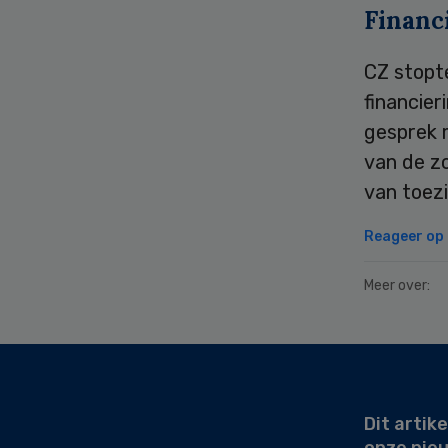
Financ
CZ stopte
financier
gesprek m
van de zo
van toezi
Reageer op d
Meer over:
Secondary
Sidebar
Dit artike
onze nie