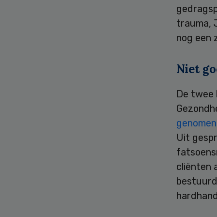
gedragsp
trauma, 
nog een 
Niet g
De twee 
Gezondhe
genomen
Uit gesp
fatsoens
cliënten 
bestuurd
hardhand