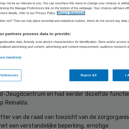
may not be as relevant to you. You can resurface this menu to change your choices or withd
licking the Manage Preferences link on the bottom of the webpage. Your choices will have eff
more details, refer to our Privacy Policy.
Privacy Statement
Suzanne Bremmers
24 juni 2025
,
13:46
1277 keer gelezen
her not? Then we only place essential and statistical cookies, these do not record any data
r partners process data to provide:
mers is aangesteld als interim-bestuurder van St
eolocation data. Actively scan device characteristics for identification. Store and/or access 
ano Huis in Bergen op Zoom. Hij neemt het over v
onalised advertising and content, advertising and content measurement, audience research 
.
-bestuurders die weg zijn na beschuldigingen va
ners (vendors)
rschrijdend gedrag.
references
Reject All
I 
is nu onder meer voorzitter van de raad van toez
d-Jeugdcentrum en had eerder dezelfde functie 
p Reinalda.
tter van de raad van toezicht van de zorgorganis
et een verstandelijke beperking, ernstige