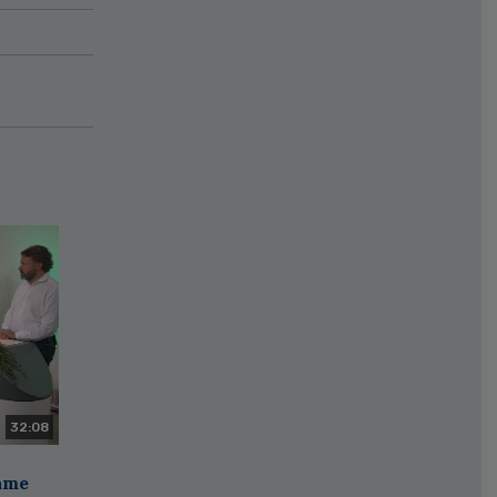
32:08
zame