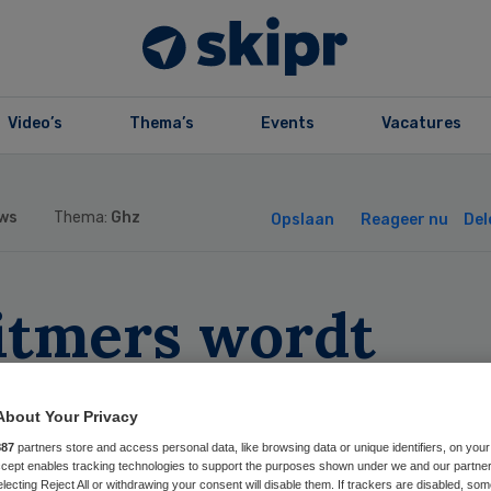
Video’s
Thema’s
Events
Vacatures
ws
Thema:
Ghz
Opslaan
Reageer nu
Del
itmers wordt
stuurder van Het
About Your Privacy
riano Huis
887
partners store and access personal data, like browsing data or unique identifiers, on your
Accept enables tracking technologies to support the purposes shown under we and our partne
electing Reject All or withdrawing your consent will disable them. If trackers are disabled, so