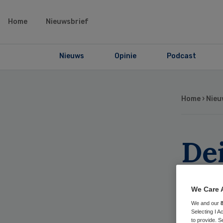
Home
Nieuwsbrief
Nieuws
Opinie
Podcast
Home
›
Nieu
De
be
We Care 
Ad
We and our
Selecting I 
to provide. S